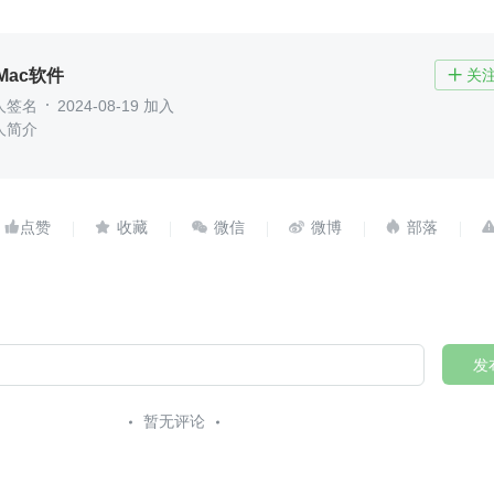
Mac软件
关

人签名
2024-08-19 加入
人简介





发
暂无评论