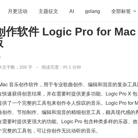
全部标签

月更活动
主题征文
AI
golang
作软件 Logic Pro for Mac
penHarmony
算法
学习方法
Web3.0
高
版
程序员
运维
深度思考
低代码
redis
件
本文字数：258 字
阅读完需：约 1 分钟
 Mac 一款 Mac 音乐创作软件，用于专业歌曲创作、编辑和混音的复杂工
速获得创意结果，并在需要时提供更多功能。Logic Pro X 
一个完整的工具包来创作令人惊叹的音乐。Logic Pro for Ma
曲创作、节拍制作、编辑和混音的精细创意工具，颇具现代感的
需要时提供更强大的功能。Logic Pro 包含种类多样的乐器、
个完整的工具包，可让你创作无比动听的音乐。