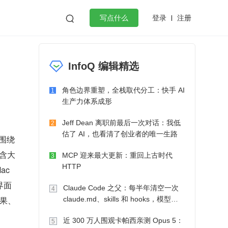
登录
注册

写点什么
效工作
数据库
Python
音视频
InfoQ 编辑精选
golang
微服务架构
flutter
角色边界重塑，全栈取代分工：快手 AI
1
生产力体系成形
Jeff Dean 离职前最后一次对话：我低
2
估了 AI，也看清了创业者的唯一生路
具围绕
包含大
MCP 迎来最大更新：重回上古时代
3
HTTP
c 
界面
Claude Code 之父：每半年清空一次
4
效果、
claude.md、skills 和 hooks，模型自
己会想办法
近 300 万人围观卡帕西亲测 Opus 5：
5