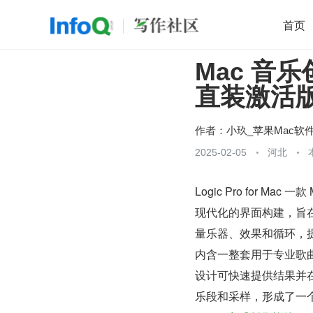
首页
Mac 音乐创
移动开发
Java
开源
架构
O
直装激活
前端
AI
大数据
团队管理
查看更多

作者：
小玖_苹果Mac软
2025-02-05
河北
Logic Pro for
现代化的界面构建，旨在快
量乐器、效果和循环，提供了
内含一整套用于专业歌
设计可快速提供结果并在
乐段和采样，形成了一