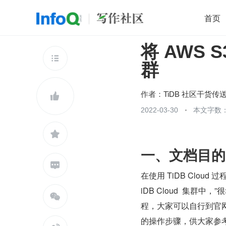
首页
将 AWS S
移动开发
Java
开源
架构
O

群
前端
AI
大数据
团队管理
查看更多

作者：
TiDB 社区干货传

2022-03-30
本文字数：

一、文档目的

在使用 TiDB Clo
iDB Cloud  集群中

程，大家可以自行到官网上查
的操作步骤，供大家参