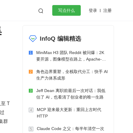
登录
注册

写点什么
集
效工作
数据库
Python
音视频
InfoQ 编辑精选
golang
微服务架构
flutter
MiniMax H3 团队 Reddit 被问爆：2K
1
要开源，图像模型在路上，Apache-2.0
也在考虑了
角色边界重塑，全栈取代分工：快手 AI
2
生产力体系成形
Jeff Dean 离职前最后一次对话：我低
3
估了 AI，也看清了创业者的唯一生路
至 T
MCP 迎来最大更新：重回上古时代
4
一过
HTTP
 集群
Claude Code 之父：每半年清空一次
5