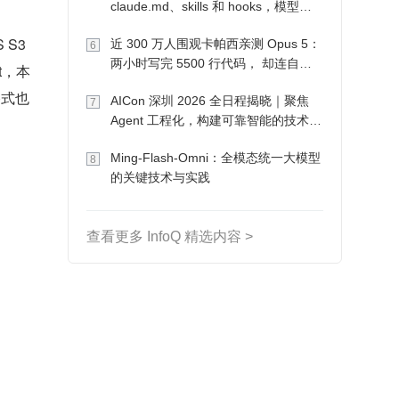
claude.md、skills 和 hooks，模型自
己会想办法
S3 
近 300 万人围观卡帕西亲测 Opus 5：
6
两小时写完 5500 行代码， 却连自己
et，本
写的游戏都玩不了
格式也
AICon 深圳 2026 全日程揭晓｜聚焦
7
Agent 工程化，构建可靠智能的技术路
径
Ming-Flash-Omni：全模态统一大模型
8
的关键技术与实践
查看更多 InfoQ 精选内容 >