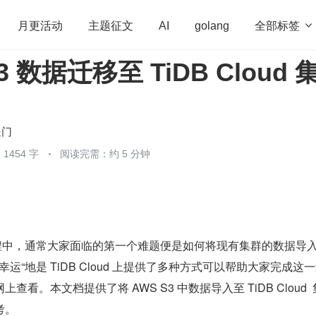
全部标签

月更活动
主题征文
AI
golang
3 数据迁移至 TiDB Cloud 
penHarmony
算法
学习方法
Web3.0
高
程序员
运维
深度思考
低代码
redis
送门
1454 字
阅读完需：约 5 分钟
ud 过程中，通常大家面临的第一个难题便是如何将现有集群的数据导入
，”很幸运“地是 TiDB Cloud 上提供了多种方式可以帮助大家完成这
看。本文档提供了将 AWS S3 中数据导入至 TiDB Cloud 
考。