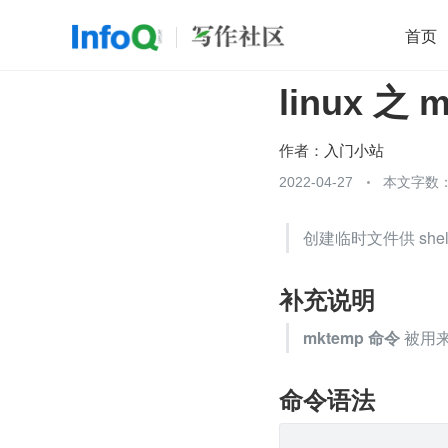
首页
linux 之
移动开发
Java
开源
架构
O
前端
AI
大数据
团队管理
作者：
入门小站
查看更多
2022-04-27
本文字数：

创建临时文件供 she
补充说明
mktemp 命令
 被用
命令语法