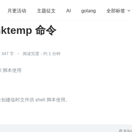
全部标签

月更活动
主题征文
AI
golang
 mktemp 命令
penHarmony
算法
学习方法
Web3.0
高
程序员
运维
深度思考
低代码
redis
347 字
阅读完需：约 1 分钟
ll 脚本使用
来创建临时文件供 shell 脚本使用。
复制