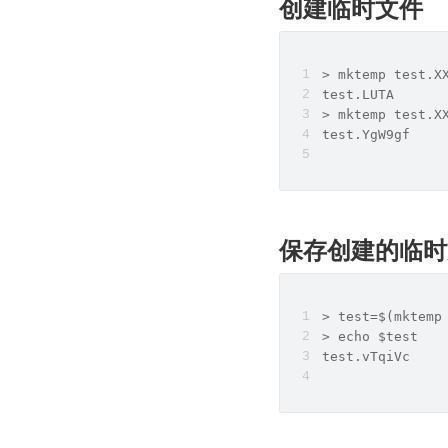
创建临时文件
> mktemp test.X
test.LUTA
> mktemp test.X
test.YgW9gf
保存创建的临时
> test=$(mktemp
> echo $test
test.vTqiVc