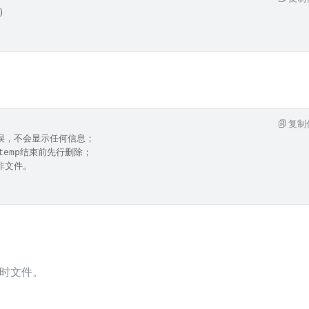
)
复制
误，不会显示任何信息；
temp结束前先行删除；
非文件。
时文件。