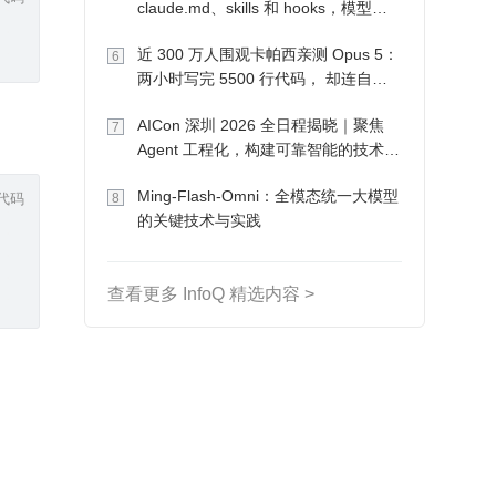
claude.md、skills 和 hooks，模型自
己会想办法
近 300 万人围观卡帕西亲测 Opus 5：
6
两小时写完 5500 行代码， 却连自己
写的游戏都玩不了
AICon 深圳 2026 全日程揭晓｜聚焦
7
Agent 工程化，构建可靠智能的技术路
径
代码
Ming-Flash-Omni：全模态统一大模型
8
的关键技术与实践
查看更多 InfoQ 精选内容 >