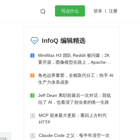
登录
注册

写点什么
效工作
数据库
Python
音视频
InfoQ 编辑精选
golang
微服务架构
flutter
MiniMax H3 团队 Reddit 被问爆：2K
1
要开源，图像模型在路上，Apache-2.0
也在考虑了
角色边界重塑，全栈取代分工：快手 AI
2
生产力体系成形
Jeff Dean 离职前最后一次对话：我低
3
估了 AI，也看清了创业者的唯一生路
MCP 迎来最大更新：重回上古时代
4
HTTP
Claude Code 之父：每半年清空一次
5
代码