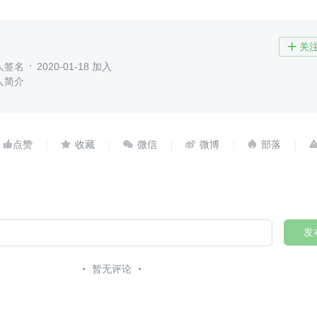
关

人签名
2020-01-18 加入
人简介





发
暂无评论