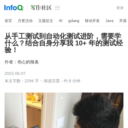

登录
首页
月更活动
主题征文
AI
golang
移动开发
Java
开源
从手工测试到自动化测试进阶，需要学
什么？结合自身分享我 10+ 年的测试经
验！
作者：
伤心的辣条
2022-05-07
本文字数：2294 字
阅读完需：约 8 分钟