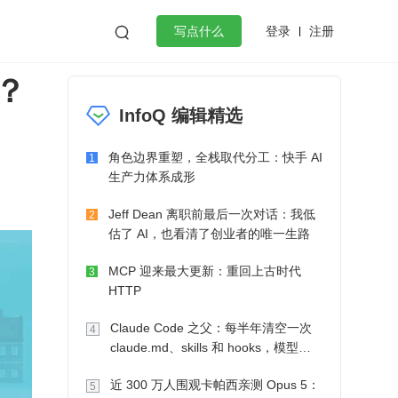
登录
注册

写点什么
启？
效工作
数据库
Python
音视频
InfoQ 编辑精选
golang
微服务架构
flutter
角色边界重塑，全栈取代分工：快手 AI
1
生产力体系成形
Jeff Dean 离职前最后一次对话：我低
2
估了 AI，也看清了创业者的唯一生路
MCP 迎来最大更新：重回上古时代
3
HTTP
Claude Code 之父：每半年清空一次
4
claude.md、skills 和 hooks，模型自
己会想办法
近 300 万人围观卡帕西亲测 Opus 5：
5