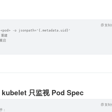
复制
 <pod> -o jsonpath='{.metadata.uid}'
d 重建
器重启
ubelet 只监视 Pod Spec
复制
在乎：