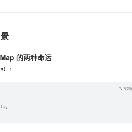
场景
igMap 的两种命运
om）：
复制
nfig