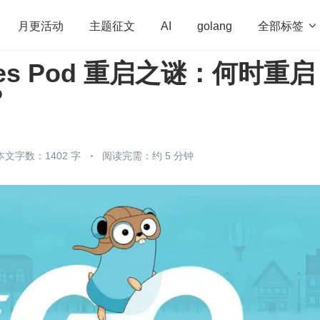
全部标签

月更活动
主题征文
AI
golang
etes Pod 重启之谜：何时重
penHarmony
算法
学习方法
Web3.0
高
？
程序员
运维
深度思考
低代码
redis
本文字数：1402 字
阅读完需：约 5 分钟