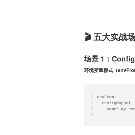
🎬 五大实战
场景 1：Conf
环境变量模式（envFr
envFrom:
- configMapRef:
    name: my-co