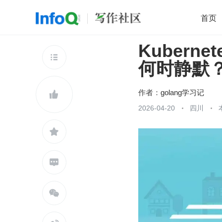
首页
Kubern
移动开发
Java
开源
架构
O

何时静默
前端
AI
大数据
团队管理
查看更多

作者：
golang学习记

2026-04-20
四川


