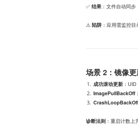
✅ 
结果
：文件自动同步（ku
⚠️ 
陷阱
：应用需监控目
场景 2：镜像
成功滚动更新
：UID
ImagePullBackOff
CrashLoopBackOf
诊断法则
：重启计数上升 