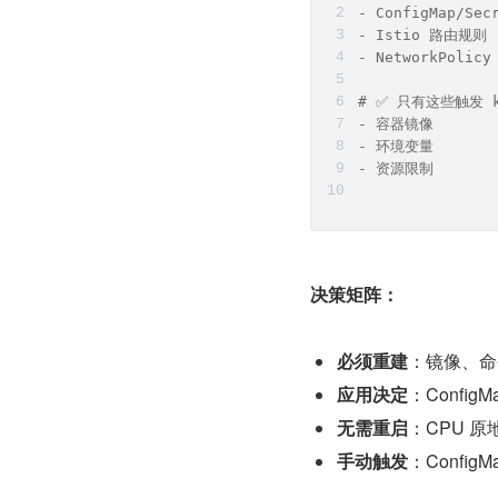
- ConfigMap/Se
- Istio 路由规则
- NetworkPolicy
# ✅ 只有这些触发 k
- 容器镜像
- 环境变量
- 资源限制
决策矩阵：
必须重建
：镜像、命
应用决定
：Confi
无需重启
：CPU 原地
手动触发
：Config