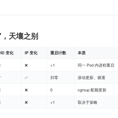
启"，天壤之别
UID 变化
IP 变化
重启计数
本质
❌
❌
+1
同一 Pod 内进程重启
✅
✅
归零
滚动更新、驱逐
❌
❌
0
cgroup 配额更新
❌
❌
+1
取决于策略