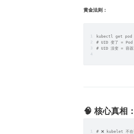
黄金法则：
kubectl get pod
# UID 变了 = Po
# UID 没变 = 容
🧠 核心真相：k
# ❌ kubelet 不