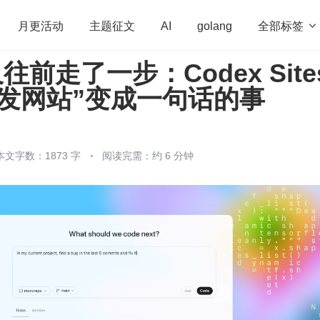
全部标签

月更活动
主题征文
AI
golang
 又往前走了一步：Codex Site
penHarmony
算法
学习方法
Web3.0
高
发网站”变成一句话的事
程序员
运维
深度思考
低代码
redis
本文字数：1873 字
阅读完需：约 6 分钟