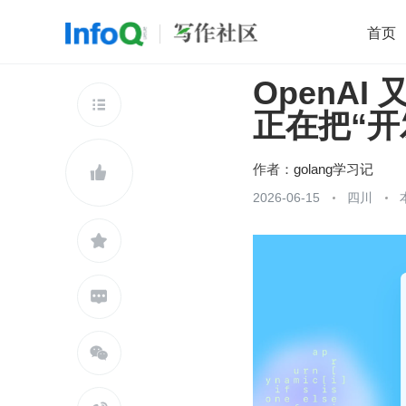
首页
OpenAI
移动开发
Java
开源
架构
O

正在把“开
前端
AI
大数据
团队管理
查看更多

作者：
golang学习记

2026-06-15
四川


