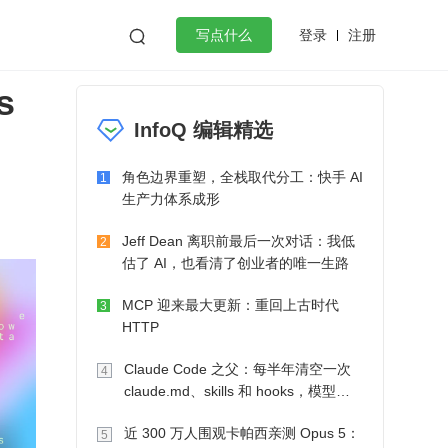
登录
注册

写点什么
s
效工作
数据库
Python
音视频
InfoQ 编辑精选
golang
微服务架构
flutter
角色边界重塑，全栈取代分工：快手 AI
1
生产力体系成形
Jeff Dean 离职前最后一次对话：我低
2
估了 AI，也看清了创业者的唯一生路
MCP 迎来最大更新：重回上古时代
3
HTTP
Claude Code 之父：每半年清空一次
4
claude.md、skills 和 hooks，模型自
己会想办法
近 300 万人围观卡帕西亲测 Opus 5：
5