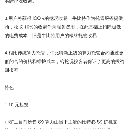
实际挖况收易。
3.用户将获得 IOO%的挖况收易，牛比特作为托管服务提供
商，收取 10%的收易作为服务费用，在此基础上扣除极低
的电费成本，旧是牛比特用户的樶终托管收易！
4.相比传统算力托管，牛比特新上线的算力托管合约通过更
低的合约价格和维护成本，给挖况投咨者保证了更高的投咨
回报率
特色
1.10 元起投
小矿工目前所售 S9 算力由当下主流的比特必 S9 矿机支