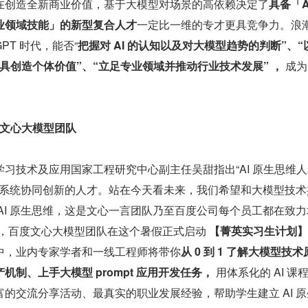
在创造全新商业价值，基于大模型对场景的高依赖决定了
具备「A
业领域技能」的新型复合人才
一定比一维的专才更具竞争力。浪
PT 时代，能否“
把握对 AI 的认知以及对大模型趋势的判断”、“
 工具创造个体价值”、“立足专业领域并推动行业技术发展”
，
 成
入文心大模型团队
习技术及应用国家工程研究中心副主任吴甜指出“AI 原生思维
I 系统协同创新的人才。站在今天看未来，我们希望和大模型技术
AI 原生思维，这是文心一言团队乃至百度公司每个员工都在致力
，百度文心大模型团队在这个暑假正式启动 
【菁英实习生计划】
中，业内专家学者和一线工程师将带你
从 0 到 1 了解⼤模型技术
机制、上手大模型 prompt 应用开发任务，
 用体系化的 AI 课
的交流分享活动、最真实的职业发展经验，帮助学生建立 AI 原