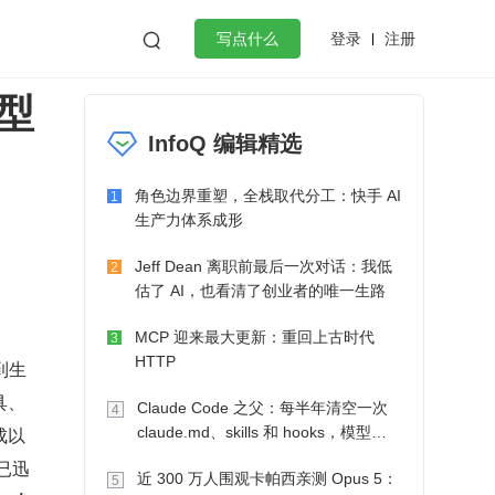
登录
注册

写点什么
型
效工作
数据库
Python
音视频
InfoQ 编辑精选
golang
微服务架构
flutter
角色边界重塑，全栈取代分工：快手 AI
1
生产力体系成形
Jeff Dean 离职前最后一次对话：我低
2
估了 AI，也看清了创业者的唯一生路
MCP 迎来最大更新：重回上古时代
3
HTTP
到生
具、
Claude Code 之父：每半年清空一次
4
新的生产力正在改变经济活动各环节，衍生从宏观到微观各领域的智能化新需求，并形成以 
claude.md、skills 和 hooks，模型自
己会想办法
已迅
近 300 万人围观卡帕西亲测 Opus 5：
5