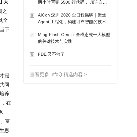
I 大
两小时写完 5500 行代码， 却连自己
写的游戏都玩不了
潮之
AICon 深圳 2026 全日程揭晓｜聚焦
6
以全
Agent 工程化，构建可靠智能的技术路
为当下
径
Ming-Flash-Omni：全模态统一大模型
7
的关键技术与实践
FDE 又不够了
8
人才是
查看更多 InfoQ 精选内容 >
共同
培养
 ，在
原
程、富
生思