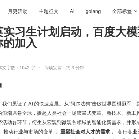
全部标签

月更活动
主题征文
AI
golang
英实习生计划启动，百度大模
penHarmony
算法
学习方法
Web3.0
高
你的加入
程序员
运维
深度思考
低代码
redis
本文字数：1042 字
阅读完需：约 3 分钟
涌
我们见证了 AI 的快速发展。从“阿尔法狗”击败世界围棋冠军，
的浪潮席卷全球，掀起人类社会一场眩晕式变革。新技术、新工
态，推动行业与市场的变革 
，
重塑社会对人才的需求
。
 各行各业