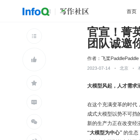
首页
官宣！菁
移动开发
Java
开源
架构
O

团队诚邀
前端
AI
大数据
团队管理
查看更多

作者：
飞桨PaddlePaddle

2023-07-14
北京

大模型风起，人才需求

在这个充满变革的时代，
成式大模型以势不可挡

“大模型为中心”
 的生