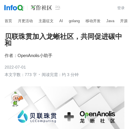

登录
首页
月更活动
主题征文
AI
golang
移动开发
Java
开源
贝联珠贯加入龙蜥社区，共同促进碳中
和
作者：
OpenAnolis小助手
2022-07-01
本文字数：773 字
阅读完需：约 3 分钟