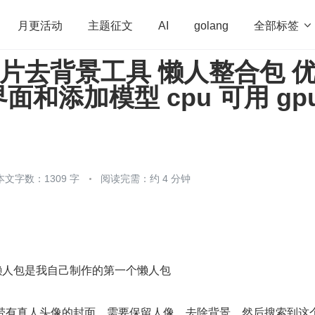
全部标签

月更活动
主题征文
AI
golang
 图片去背景工具 懒人整合包 
penHarmony
算法
学习方法
Web3.0
高
面和添加模型 cpu 可用 gp
程序员
运维
深度思考
低代码
redis
本文字数：1309 字
阅读完需：约 4 分钟
背景懒人包是我自己制作的第一个懒人包
ube 带有真人头像的封面，需要保留人像，去除背景，然后搜索到这