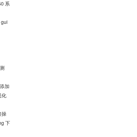
0 系
i 
测
添加
视化
接操
g 下