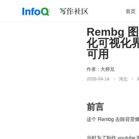
首页
Rembg
移动开发
Java
开源
架构
O
化可视化界
前端
AI
大数据
团队管理
可用
查看更多

作者：
大师兄
2026-04-14
湖北
前言
这个 Rembg 去除
当时为了制作 yout