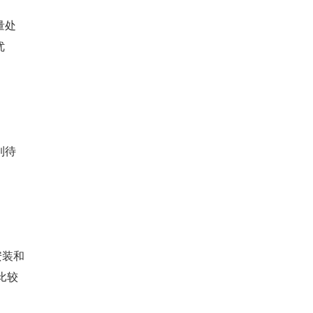
量处
优
到待
安装和
 比较