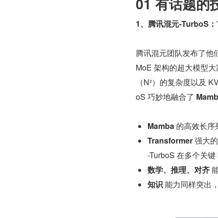
01 有话题的
1、腾讯混元-TurboS：首
腾讯混元团队发布了他
MoE 架构的超大模型大
（N²）的复杂度以及 K
oS 巧妙地融合了 
Mamb
Mamba
 的高效长序
Transformer
 强大
-TurboS 在多个关键
数学、推理、对齐
 
知识
 能力同样突出，