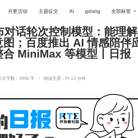
全部标签

月更活动
主题征文
AI
golang
 发布对话轮次控制模型：能理
penHarmony
算法
学习方法
Web3.0
高
图；百度推出 AI 情感陪伴
程序员
运维
深度思考
低代码
redis
合 MiniMax 等模型丨日报
本文字数：3996 字
阅读完需：约 13 分钟