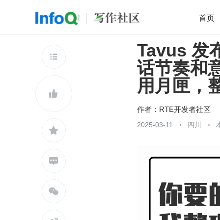
首页
Tavus
移动开发
Java
开源
架构
O

话节奏和意
前端
AI
大数据
团队管理
用月匣，整
查看更多


作者：
RTE开发者社区
2025-03-11
四川


