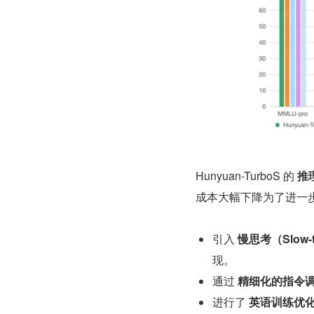
Hunyuan-TurboS 的 
推
成本大幅下降为了进一步提
引入 
慢思考（Slow-t
现。
通过 
精细化的指令
进行了 
英语训练优