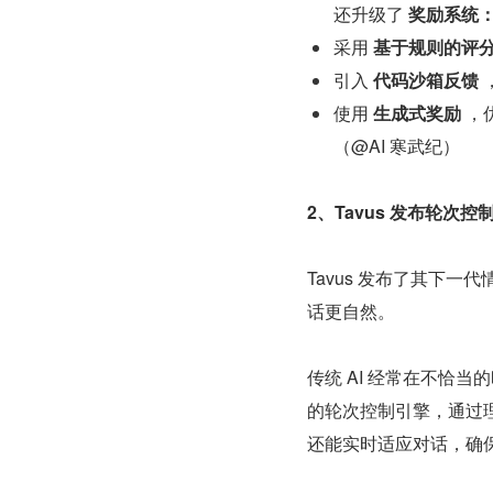
还升级了 
奖励系统
采用 
基于规则的评
引入 
代码沙箱反馈
使用 
生成式奖励
 
（@AI 寒武纪）
2、Tavus 发布轮次控
Tavus 发布了其下一代
话更自然。
传统 AI 经常在不恰当的时
的轮次控制引擎，通过
还能实时适应对话，确