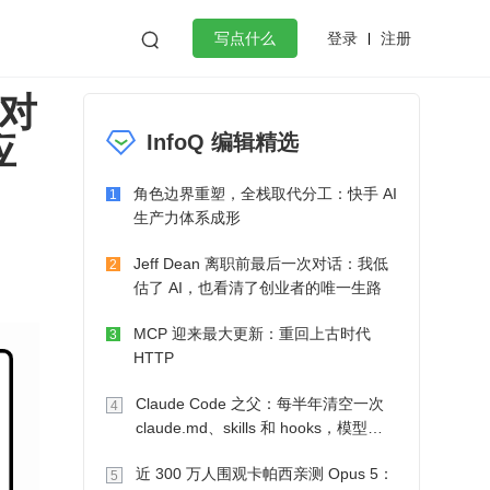
登录
注册

写点什么
解对
效工作
数据库
Python
音视频
应
InfoQ 编辑精选
golang
微服务架构
flutter
角色边界重塑，全栈取代分工：快手 AI
1
生产力体系成形
Jeff Dean 离职前最后一次对话：我低
2
估了 AI，也看清了创业者的唯一生路
MCP 迎来最大更新：重回上古时代
3
HTTP
Claude Code 之父：每半年清空一次
4
claude.md、skills 和 hooks，模型自
己会想办法
近 300 万人围观卡帕西亲测 Opus 5：
5