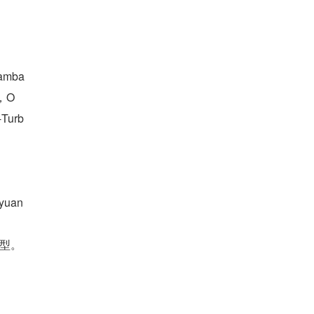
mba 
，O
urb
uan
模型。