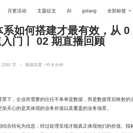
全部标签

月更活动
主题征文
AI
golang
系如何搭建才最有效，从 0
penHarmony
算法
学习方法
Web3.0
高
速入门丨 02 期直播回顾
程序员
运维
深度思考
低代码
redis
2291 字
阅读完需：约 8 分钟
背景下，企业所需要的往往不单单是数据，而是数据背后映射的
更加关心的是其体现的业务价值以及覆盖的业务场景。
相结合转化为信息，经过处理呈现才能真正体现他们的价值。指