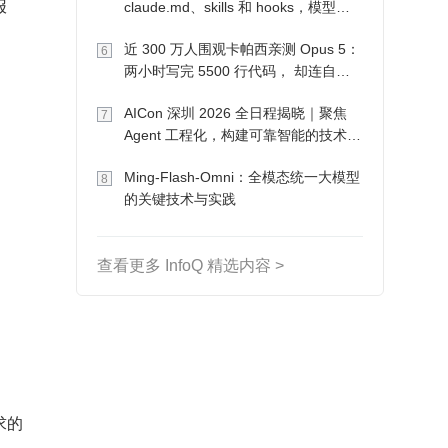
报
claude.md、skills 和 hooks，模型自
己会想办法
近 300 万人围观卡帕西亲测 Opus 5：
6
两小时写完 5500 行代码， 却连自己
写的游戏都玩不了
AICon 深圳 2026 全日程揭晓｜聚焦
7
Agent 工程化，构建可靠智能的技术路
径
Ming-Flash-Omni：全模态统一大模型
8
的关键技术与实践
查看更多 InfoQ 精选内容 >
求的