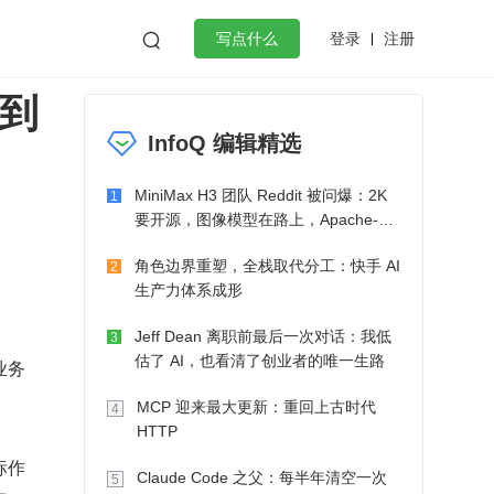
登录
注册

写点什么
 到
效工作
数据库
Python
音视频
InfoQ 编辑精选
golang
微服务架构
flutter
MiniMax H3 团队 Reddit 被问爆：2K
1
要开源，图像模型在路上，Apache-2.0
也在考虑了
角色边界重塑，全栈取代分工：快手 AI
2
生产力体系成形
Jeff Dean 离职前最后一次对话：我低
3
估了 AI，也看清了创业者的唯一生路
业务
MCP 迎来最大更新：重回上古时代
4
HTTP
标作
Claude Code 之父：每半年清空一次
5