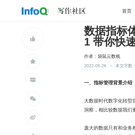
首页
数据指标体
移动开发
Java
开源
架构
O

1 带你快
前端
AI
大数据
团队管理
查看更多

作者：
袋鼠云数栈

2022-05-26
本文字数：

​一、指标管理背景介绍

大数据时代数字化转型
洞察，相比较数据我们

庞大的数据只有和业务