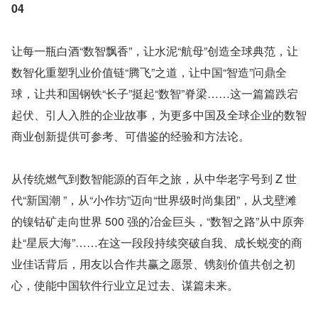
04
让每一瓶白酒“数智飘香”，让水泥“航母”创造全球典范，让
数智化重塑乳业价值链“腾飞”之道，让中国“智造”问鼎全
球，让共和国钢铁“长子”挺起“数智”脊梁……这一篇篇跌宕
起伏、引人入胜的企业故事，为更多中国及全球企业的数智
商业创新提供可参考、可借鉴的经验和方法论。
从传统燃气到数智能源的百年之旅，从中华老字号到 Z 世
代“新国潮 ”，从“小作坊”迈向“世界级时尚集团”，从戈壁滩
的镍钴矿走向世界 500 强的冶金巨头，“数智之路”从中原奔
赴“星辰大海”……在这一段段持续突破自我、成长蜕变的商
业佳话背后，用友以合作共赢之愿景、镌刻价值共创之初
心，使能中国软件行业立足过去、谋篇未来。