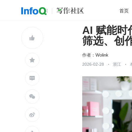
首页
AI 赋能
移动开发
Java
开源
架构
O

筛选、创
前端
AI
大数据
团队管理
查看更多

作者：
Wolink

2026-02-28
浙江


