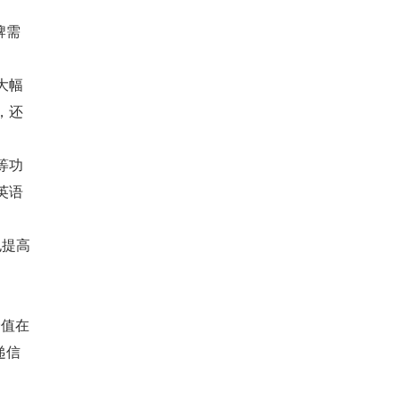
牌需
大幅
，还
等功
英语
也提高
价值在
递信