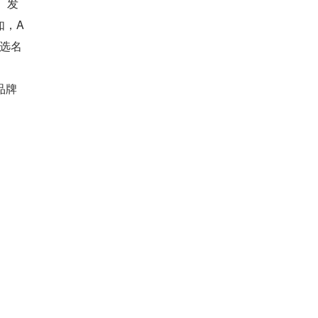
、发
如，A
候选名
品牌