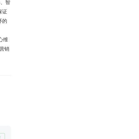
选、智
保证
环的
心维
营销
注