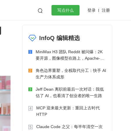
登录
注册

写点什么
的
效工作
数据库
Python
音视频
InfoQ 编辑精选
golang
微服务架构
flutter
MiniMax H3 团队 Reddit 被问爆：2K
1
要开源，图像模型在路上，Apache-2.0
也在考虑了
角色边界重塑，全栈取代分工：快手 AI
2
生产力体系成形
Jeff Dean 离职前最后一次对话：我低
3
估了 AI，也看清了创业者的唯一生路
MCP 迎来最大更新：重回上古时代
4
HTTP
Claude Code 之父：每半年清空一次
5