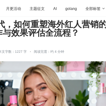
全部标签

月更活动
主题征文
AI
golang
时代，如何重塑海外红人营销
penHarmony
算法
学习方法
Web3.0
高
作与效果评估全流程？
程序员
运维
深度思考
低代码
redis
本文字数：1227 字
阅读完需：约 4 分钟