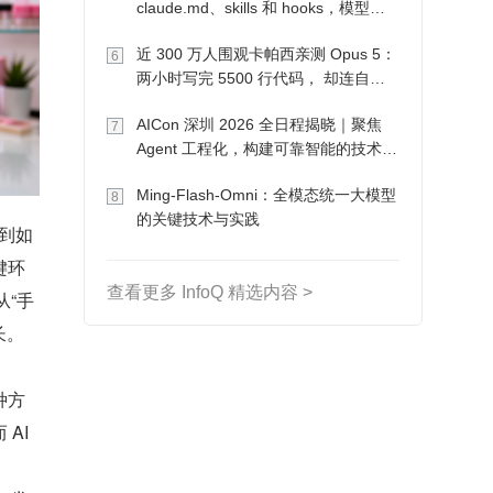
claude.md、skills 和 hooks，模型自
己会想办法
近 300 万人围观卡帕西亲测 Opus 5：
6
两小时写完 5500 行代码， 却连自己
写的游戏都玩不了
AICon 深圳 2026 全日程揭晓｜聚焦
7
Agent 工程化，构建可靠智能的技术路
径
Ming-Flash-Omni：全模态统一大模型
8
的关键技术与实践
到如
键环
查看更多 InfoQ 精选内容 >
从“手
长。
种方
I 