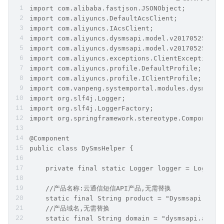
import com.alibaba.fastjson.JSONObject;
import com.aliyuncs.DefaultAcsClient;
import com.aliyuncs.IAcsClient;
import com.aliyuncs.dysmsapi.model.v20170525.Sen
import com.aliyuncs.dysmsapi.model.v20170525.Sen
import com.aliyuncs.exceptions.ClientException;
import com.aliyuncs.profile.DefaultProfile;
import com.aliyuncs.profile.IClientProfile;
import com.vanpeng.systemportal.modules.dysms.co
import org.slf4j.Logger;
import org.slf4j.LoggerFactory;
import org.springframework.stereotype.Component;
@Component
public class DySmsHelper {
    private final static Logger logger = LoggerF
    //产品名称:云通信短信API产品,无需替换
    static final String product = "Dysmsapi";
    //产品域名,无需替换
    static final String domain = "dysmsapi.aliyu