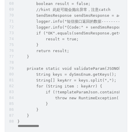
        boolean result = false;
        //hint 此处可能会抛出异常，注意catch
        SendSmsResponse sendSmsResponse = acsCli
        logger.info("短信接口返回的数据-------------
        logger.info("{Code:" + sendSmsResponse.g
        if ("OK".equals(sendSmsResponse.getCode(
            result = true;
        }
        return result;
    }
    private static void validateParam(JSONObject
        String keys = dySmsEnum.getKeys();
        String[] keyArr = keys.split(",");
        for (String item : keyArr) {
            if (!templateParamJson.containsKey(i
                throw new RuntimeException("模
            }
        }
    }
}