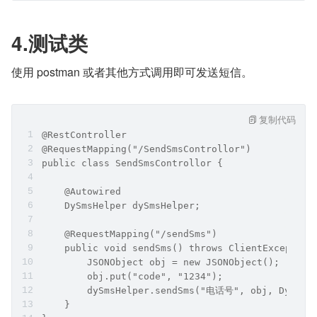
4.测试类
使用 postman 或者其他方式调用即可发送短信。
复制代码
@RestController
@RequestMapping("/SendSmsControllor")
public class SendSmsControllor {
    @Autowired
    DySmsHelper dySmsHelper;
    @RequestMapping("/sendSms")
    public void sendSms() throws ClientException
        JSONObject obj = new JSONObject();
        obj.put("code", "1234");
        dySmsHelper.sendSms("电话号", obj, DySmsEn
    }