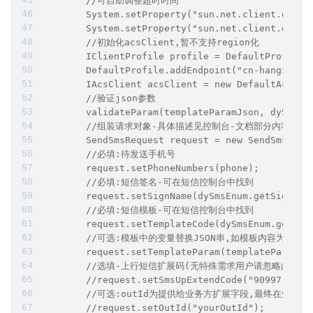
        //可自助调整超时时间
        System.setProperty("sun.net.client.defau
        System.setProperty("sun.net.client.defau
        //初始化acsClient,暂不支持region化
        IClientProfile profile = DefaultProfile.
        DefaultProfile.addEndpoint("cn-hangzhou"
        IAcsClient acsClient = new DefaultAcsCli
        //验证json参数
        validateParam(templateParamJson, dySmsEn
        //组装请求对象-具体描述见控制台-文档部分内容
        SendSmsRequest request = new SendSmsRequ
        //必填:待发送手机号
        request.setPhoneNumbers(phone);
        //必填:短信签名-可在短信控制台中找到
        request.setSignName(dySmsEnum.getSignNam
        //必填:短信模板-可在短信控制台中找到
        request.setTemplateCode(dySmsEnum.getTem
        //可选:模板中的变量替换JSON串,如模板内容为"亲爱的
        request.setTemplateParam(templateParamJs
        //选填-上行短信扩展码(无特殊需求用户请忽略此字段
        //request.setSmsUpExtendCode("90997");
        //可选:outId为提供给业务方扩展字段,最终在短
        //request.setOutId("yourOutId");