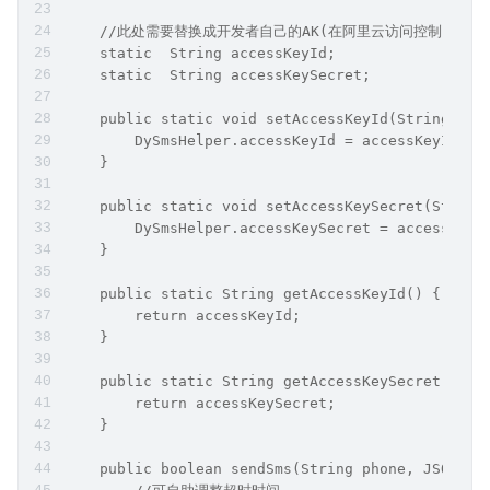
    //此处需要替换成开发者自己的AK(在阿里云访问控制台寻找
    static  String accessKeyId;
    static  String accessKeySecret;
    public static void setAccessKeyId(String acc
        DySmsHelper.accessKeyId = accessKeyId;
    }
    public static void setAccessKeySecret(String
        DySmsHelper.accessKeySecret = accessKeyS
    }
    public static String getAccessKeyId() {
        return accessKeyId;
    }
    public static String getAccessKeySecret() {
        return accessKeySecret;
    }
    public boolean sendSms(String phone, JSONObj