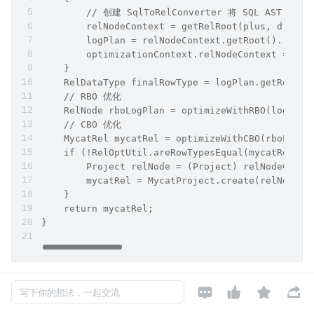
复制代码
public MycatRel compileQuery(OptimizationContext
    RelNode logPlan;
    RelNodeContext relNodeContext = null;
    {
        // 创建 SqlToRelConverter 将 SQL AST 转
        relNodeContext = getRelRoot(plus, drdsSq
        logPlan = relNodeContext.getRoot().rel;
        optimizationContext.relNodeContext = rel
    }
    RelDataType finalRowType = logPlan.getRowTyp
    // RBO 优化
    RelNode rboLogPlan = optimizeWithRBO(logPlan
    // CBO 优化
    MycatRel mycatRel = optimizeWithCBO(rboLogPl
    if (!RelOptUtil.areRowTypesEqual(mycatRel.ge
        Project relNode = (Project) relNodeConte
        mycatRel = MycatProject.create(relNode.g
    }
    return mycatRel;




}
写下你的想法，一起交流