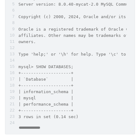
Server version: 8.0.40-mycat-2.0 MySQL Community
Copyright (c) 2000, 2024, Oracle and/or its affi
Oracle is a registered trademark of Oracle Corpo
affiliates. Other names may be trademarks of the
owners.
Type 'help;' or '\h' for help. Type '\c' to clea
mysql> SHOW DATABASES;
+--------------------+
| `Database`         |
+--------------------+
| information_schema |
| mysql              |
| performance_schema |
+--------------------+
3 rows in set (0.14 sec)