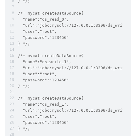
} */;
/*+ mycat:createDataSource{
  "name":"ds_read_0",
  "url":"jdbc:mysql://127.0.0.1:3306/ds_write_0"
  "user":"root",
  "password":"123456"
} */;
/*+ mycat:createDataSource{
  "name":"ds_write_1",
  "url":"jdbc:mysql://127.0.0.1:3306/ds_write_1"
  "user":"root",
  "password":"123456"
} */;
/*+ mycat:createDataSource{
  "name":"ds_read_1",
  "url":"jdbc:mysql://127.0.0.1:3306/ds_write_1"
  "user":"root",
  "password":"123456"
} */;