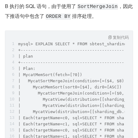
B 执行的 SQL 语句，由于使用了 
，因此
SortMergeJoin
下推语句中包含了 
 排序处理。
ORDER BY
复制代码
mysql> EXPLAIN SELECT * FROM sbtest_sharding_id 
+-----------------------------------------------
| plan                                          
+-----------------------------------------------
| Plan:                                         
| MycatMemSort(fetch=[?0])                      
|   MycatSortMergeJoin(condition=[=($4, $8)], jo
|     MycatMemSort(sort0=[$4], dir0=[ASC])      
|       MycatSortMergeJoin(condition=[=($0, $4)]
|         MycatView(distribution=[[sharding_db.s
|         MycatView(distribution=[[sharding_db.s
|     MycatView(distribution=[[sharding_db.sbtes
| Each(targetName=c0, sql=SELECT * FROM sharding
| Each(targetName=c1, sql=SELECT * FROM sharding
| Each(targetName=c0, sql=SELECT * FROM sharding
| Each(targetName=c1, sql=SELECT * FROM sharding