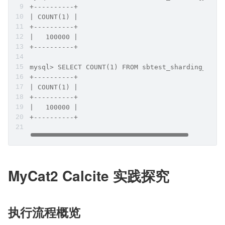
+----------+
| COUNT(1) |
+----------+
|   100000 |
+----------+
mysql> SELECT COUNT(1) FROM sbtest_sharding_c;
+----------+
| COUNT(1) |
+----------+
|   100000 |
+----------+
MyCat2 Calcite 实践探究
执行流程概览