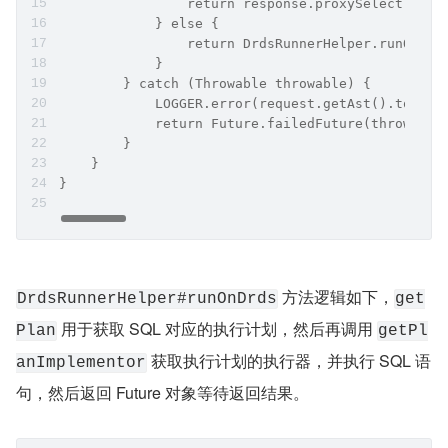
        HackRouter hackRouter = new HackRouter(d
        try {
            // 分析 SQL 中表的数据分布，然后决定透传执
            if (hackRouter.analyse()) {
                Pair<String, String> plan = hack
                return response.proxySelect(Coll
            } else {
                return DrdsRunnerHelper.runOnDrd
            }
        } catch (Throwable throwable) {
            LOGGER.error(request.getAst().toStri
            return Future.failedFuture(throwable
        }
    }
}
 方法逻辑如下，
DrdsRunnerHelper#runOnDrds
get
 用于获取 SQL 对应的执行计划，然后再调用 
Plan
getPl