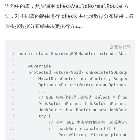
 方法中，方法内部会使用 
QLHandler#onExecute
hack
 的 
 方法进行分析，用来决定 SQL 直接
Router
analyse
执行还是走 DRDS 执行。
 方法内部会先提取出
analyse
语句中的表，然后调用 
 方
checkVaildNormalRoute
法，对不同表的路由进行 
 并记录数据分布结果，最
check
后根据数据分布结果决定执行方式。
复制代码
public class ShardingSQLHandler extends Abstract
    @Override
    protected Future<Void> onExecute(SQLRequest<
        MycatDataContext dataContext, Response r
        Optional<Future<Void>> op = Optional.emp
        ...
        // SQL 模板化处理，转换为 select * from `shardi
        DrdsSqlWithParams drdsSqlWithParams = Dr