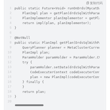
 获取执行计划的执行器，并执行 SQL 语
anImplementor
句，然后返回 Future 对象等待返回结果。
复制代码
public static Future<Void> runOnDrds(MycatDataCo
    PlanImpl plan = getPlan(drdsSqlWithParams);
    PlanImplementor planImplementor = getPlanImp
    return impl(plan, planImplementor);
}
@NotNull
public static PlanImpl getPlan(DrdsSqlWithParams
    QueryPlanner planner = MetaClusterCurrent.wr
    PlanImpl plan;
    ParamHolder paramHolder = ParamHolder.CURREN
    try {
        paramHolder.setData(drdsSqlWithParams.ge
        CodeExecuterContext codeExecuterContext 
        plan = new PlanImpl(codeExecuterContext.
    } finally {