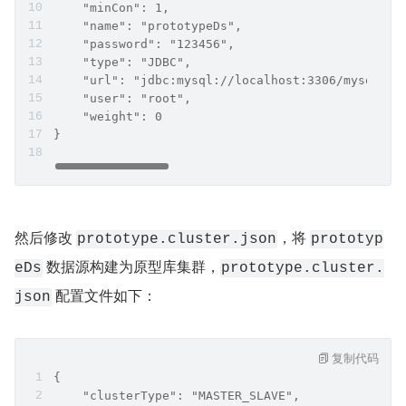
    "minCon": 1,
    "name": "prototypeDs",
    "password": "123456",
    "type": "JDBC",
    "url": "jdbc:mysql://localhost:3306/mysql?us
    "user": "root",
    "weight": 0
}
然后修改 
，将 
prototype.cluster.json
prototyp
 数据源构建为原型库集群，
eDs
prototype.cluster.
 配置文件如下：
json
复制代码
{
    "clusterType": "MASTER_SLAVE",