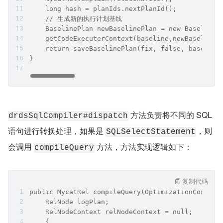
    OptimizationContext optimizationContext = ne
    // 生成 MycatRel 执行计划树，内部包含了 RBO 和 CB
    MycatRel mycatRel = drdsSqlCompiler.dispatch
    RelJsonWriter relJsonWriter = new RelJsonWri
    mycatRel.explain(relJsonWriter);
    long hash = planIds.nextPlanId();
    // 生成新的执行计划基线
    BaselinePlan newBaselinePlan = new BaselineP
    getCodeExecuterContext(baseline,newBaselineP
    return saveBaselinePlan(fix, false, baseline
}
 方法负责将不同的 SQL 
drdsSqlCompiler#dispatch
语句进行转换处理，如果是 
，则
SQLSelectStatement
会调用 
 方法，方法实现逻辑如下：
compileQuery