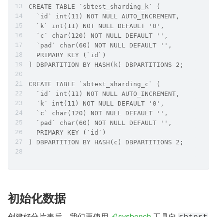
CREATE TABLE `sbtest_sharding_k` (
  `id` int(11) NOT NULL AUTO_INCREMENT,
  `k` int(11) NOT NULL DEFAULT '0',
  `c` char(120) NOT NULL DEFAULT '',
  `pad` char(60) NOT NULL DEFAULT '',
  PRIMARY KEY (`id`)
) DBPARTITION BY HASH(k) DBPARTITIONS 2;
CREATE TABLE `sbtest_sharding_c` (
  `id` int(11) NOT NULL AUTO_INCREMENT,
  `k` int(11) NOT NULL DEFAULT '0',
  `c` char(120) NOT NULL DEFAULT '',
  `pad` char(60) NOT NULL DEFAULT '',
  PRIMARY KEY (`id`)
) DBPARTITION BY HASH(c) DBPARTITIONS 2;
初始化数据
创建好分片表后，我们再使用 
sysbench
 工具向 