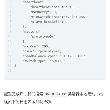
    "heartbeat": {
        "heartbeatTimeout": 1000,
        "maxRetry": 3,
        "minSwitchTimeInterval": 300,
        "slaveThreshold": 0
    },
    "masters": [
        "prototypeDs"
    ],
    "maxCon": 200,
    "name": "prototype",
    "readBalanceType": "BALANCE_ALL",
    "switchType": "SWITCH"
}
配置完成后，我们搜索 
 类进行本地启动，出
MycatCore
现如下的日志表示启动成功。