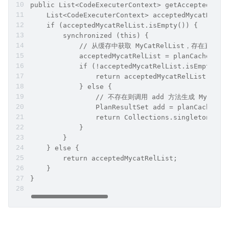
    List<CodeExecuterContext> codeExecuterContex
    int size = codeExecuterContexts.size();
    // 比较 Cost 获取最小的 CodeExecuterContext
}
public List<CodeExecuterContext> getAcceptedMyca
    List<CodeExecuterContext> acceptedMycatRelLi
    if (acceptedMycatRelList.isEmpty()) {
        synchronized (this) {
            // 从缓存中获取 MyCatRelList，存在直接返
            acceptedMycatRelList = planCache.get
            if (!acceptedMycatRelList.isEmpty())
                return acceptedMycatRelList;
            } else {
                // 不存在则调用 add 方法生成 MyCat
                PlanResultSet add = planCache.ad
                return Collections.singletonList
            }
        }
    } else {
        return acceptedMycatRelList;
    }
}