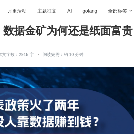
全部标签

月更活动
主题征文
AI
golang
，数据金矿为何还是纸面富贵
penHarmony
算法
学习方法
Web3.0
高
程序员
运维
深度思考
低代码
redis
本文字数：2915 字
阅读完需：约 10 分钟