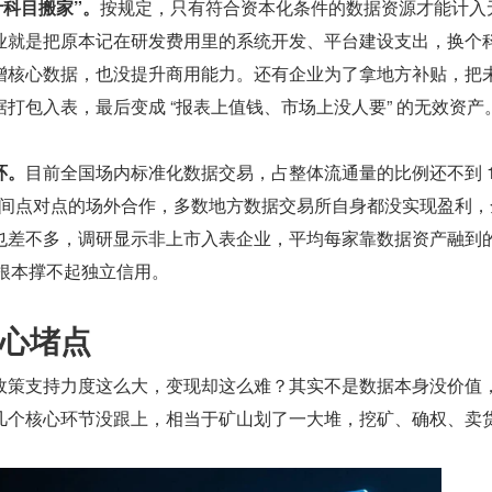
计科目搬家”。
按规定，只有符合资本化条件的数据资源才能计入
业就是把原本记在研发费用里的系统开发、平台建设支出，换个
增核心数据，也没提升商用能力。还有企业为了拿地方补贴，把
打包入表，最后变成 “报表上值钱、市场上没人要” 的无效资产
环。
目前全国场内标准化数据交易，占整体流通量的比例还不到 
业间点对点的场外合作，多数地方数据交易所自身都没实现盈利，
也差不多，调研显示非上市入表企业，平均每家靠数据资产融到
身根本撑不起独立信用。
心堵点
政策支持力度这么大，变现却这么难？其实不是数据本身没价值
几个核心环节没跟上，相当于矿山划了一大堆，挖矿、确权、卖