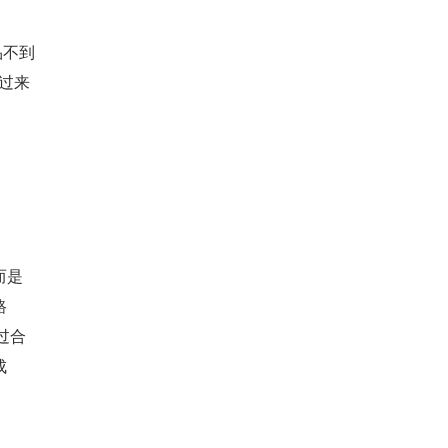
不到 
过来
而是
路
过合
成