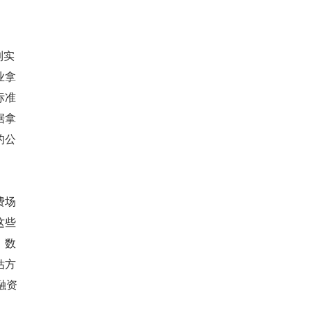
到实
业拿
标准
据拿
的公
费场
这些
，数
估方
融资