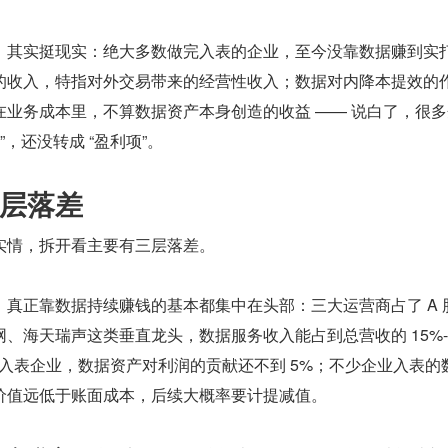
，其实挺现实：绝大多数做完入表的企业，至今没靠数据赚到实
的收入，特指对外交易带来的经营性收入；数据对内降本提效的
在业务成本里，不算数据资产本身创造的收益 —— 说白了，很
”，还没转成 “盈利项”。
层落差
实情，拆开看主要有三层落差。
。真正靠数据持续赚钱的基本都集中在头部：三大运营商占了 A 
、海天瑞声这类垂直龙头，数据服务收入能占到总营收的 15%-
入表企业，数据资产对利润的贡献还不到 5%；不少企业入表的
价值远低于账面成本，后续大概率要计提减值。