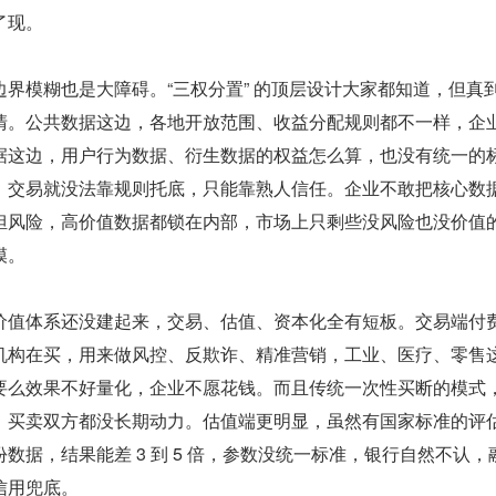
了现。
界模糊也是大障碍。“三权分置” 的顶层设计大家都知道，但真
清。公共数据这边，各地开放范围、收益分配规则都不一样，企
据这边，用户行为数据、衍生数据的权益怎么算，也没有统一的
，交易就没法靠规则托底，只能靠熟人信任。企业不敢把核心数
担风险，高价值数据都锁在内部，市场上只剩些没风险也没价值
模。
价值体系还没建起来，交易、估值、资本化全有短板。交易端付
机构在买，用来做风控、反欺诈、精准营销，工业、医疗、零售
要么效果不好量化，企业不愿花钱。而且传统一次性买断的模式
，买卖双方都没长期动力。估值端更明显，虽然有国家标准的评
数据，结果能差 3 到 5 倍，参数没统一标准，银行自然不认，
信用兜底。