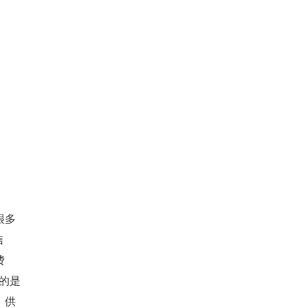
很多
信
费
的是
，供