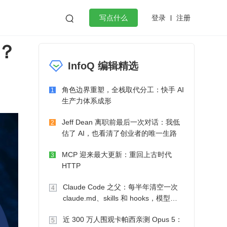
登录
注册

写点什么
？
效工作
数据库
Python
音视频
InfoQ 编辑精选
golang
微服务架构
flutter
角色边界重塑，全栈取代分工：快手 AI
1
生产力体系成形
Jeff Dean 离职前最后一次对话：我低
2
估了 AI，也看清了创业者的唯一生路
MCP 迎来最大更新：重回上古时代
3
HTTP
Claude Code 之父：每半年清空一次
4
claude.md、skills 和 hooks，模型自
己会想办法
近 300 万人围观卡帕西亲测 Opus 5：
5