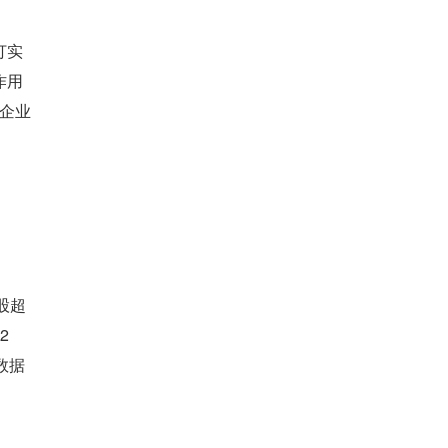
打实
作用
多企业
股超
2
数据