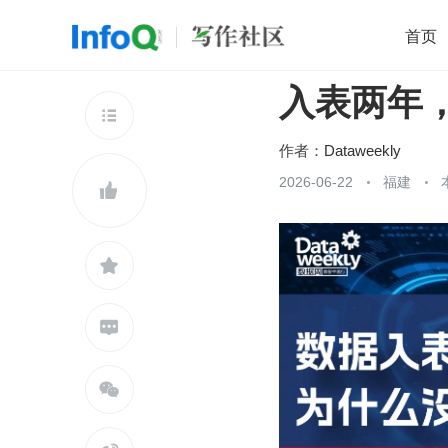
首页
入表两年
移动开发
Java
开源
架构
O

前端
AI
大数据
团队管理
作者：
Dataweekly
查看更多
2026-06-22
福建




