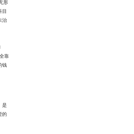
无形
科目
未治
。
1
全靠
的钱
，是
货的