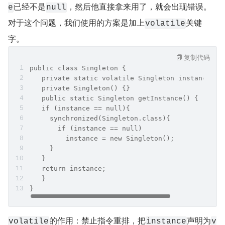
已经不是
，然后他直接拿来用了，就会出现错误。
e
null
对于这个问题，我们使用的方案是加上
关键
volatile
字。
复制代码
public class Singleton {
   private static volatile Singleton instance = 
   private Singleton() {}
   public static Singleton getInstance() {
   if (instance == null){
     synchronized(Singleton.class){
       if (instance == null)
         instance = new Singleton();
     }
   }
   return instance;
   }
}
的作用：禁止指令重排，把
声明为
volatile
instance
v