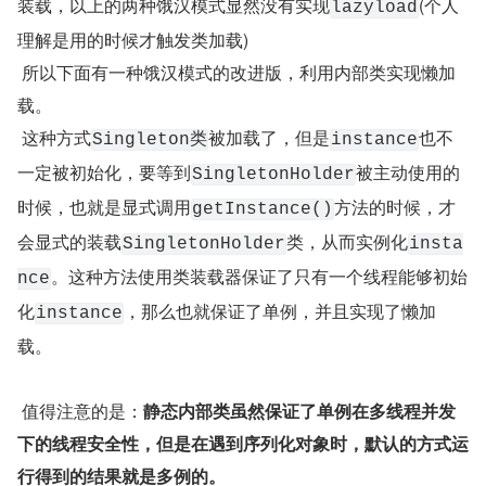
装载，以上的两种饿汉模式显然没有实现
(个人
lazyload
理解是用的时候才触发类加载)
 所以下面有一种饿汉模式的改进版，利用内部类实现懒加
载。
 这种方式
被加载了，但是
也不
Singleton类
instance
一定被初始化，要等到
被主动使用的
SingletonHolder
时候，也就是显式调用
方法的时候，才
getInstance()
会显式的装载
类，从而实例化
SingletonHolder
insta
。这种方法使用类装载器保证了只有一个线程能够初始
nce
化
，那么也就保证了单例，并且实现了懒加
instance
载。
 值得注意的是：
静态内部类虽然保证了单例在多线程并发
下的线程安全性，但是在遇到序列化对象时，默认的方式运
行得到的结果就是多例的。