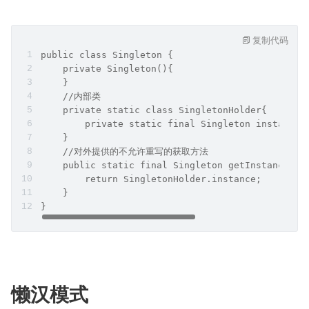
复制代码
public class Singleton {
    private Singleton(){
    }
    //内部类
    private static class SingletonHolder{
        private static final Singleton instance 
    }
    //对外提供的不允许重写的获取方法
    public static final Singleton getInstance(){
        return SingletonHolder.instance;
    }
}
懒汉模式