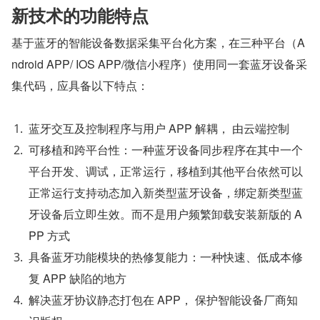
新技术的功能特点
基于蓝牙的智能设备数据采集平台化方案，在三种平台（A
ndroid APP/ IOS APP/微信小程序）使用同一套蓝牙设备采
集代码，应具备以下特点：
蓝牙交互及控制程序与用户 APP 解耦， 由云端控制
可移植和跨平台性：一种蓝牙设备同步程序在其中一个
平台开发、调试，正常运行，移植到其他平台依然可以
正常运行支持动态加入新类型蓝牙设备，绑定新类型蓝
牙设备后立即生效。而不是用户频繁卸载安装新版的 A
PP 方式
具备蓝牙功能模块的热修复能力：一种快速、低成本修
复 APP 缺陷的地方
解决蓝牙协议静态打包在 APP， 保护智能设备厂商知