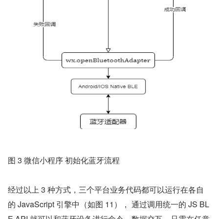
图 3 微信小程序 初始化蓝牙流程
经过以上 3 种方式，三个平台业务代码都可以运行在各自
的 JavaScript 引擎中（如图 11）， 通过调用统一的 JS BL
E API 就可以和蓝牙设备进行命令，数据交互。只需在任意