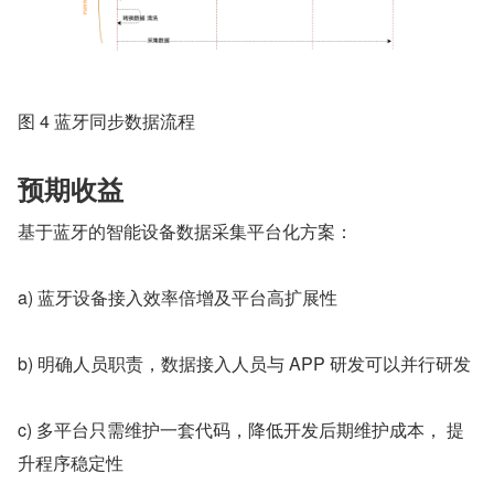
图 4 蓝牙同步数据流程
预期收益
基于蓝牙的智能设备数据采集平台化方案：
a) 蓝牙设备接入效率倍增及平台高扩展性
b) 明确人员职责，数据接入人员与 APP 研发可以并行研发
c) 多平台只需维护一套代码，降低开发后期维护成本， 提
升程序稳定性