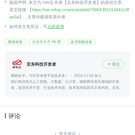
版权声明: 本文为 InfoQ 作者【京东科技开发者】的原创文章。
原文链接:【
https://xie.infoq.cn/article/ebbb73064391153441c9f
ae3a
】。文章转载请联系作者。
如对本文有异议，可
点此反馈
数据采集
企业号 8 月 PK 榜
蓝牙智能设备
京东科技开发者
关注

拥抱技术，与开发者携手创造未来！
2018-11-20 加入
我们将持续为人工智能、大数据、云计算、物联网等相关领域的开发
者，提供技术干货、行业技术内容、技术落地实践等文章内容。京东云
开发者社区官方网站【https://developer.jdcloud.com/】，欢迎大家来
玩
评论
暂无评论