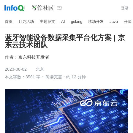

登录
首页
月更活动
主题征文
AI
golang
移动开发
Java
开源
蓝牙智能设备数据采集平台化方案 | 京
东云技术团队
作者：
京东科技开发者
2023-08-02
北京
本文字数：3561 字
阅读完需：约 12 分钟