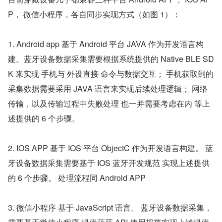
P， 微信小程序，各自同步实现方式（如图 1）：
1. Android app 基于 Android 平台 JAVA 作为开发语言构
建。蓝牙设备数据采集需要根据系统提供的 Native BLE SD
K 来实现 手机与 外设直接 命令与数据交互； 手机获取到的
采集数据需要采用 JAVA 语言来实现后续处理逻辑； 网络
传输，以及传输过程中失败处理 也一并需要考虑在内 等上
述提供的 6 个步骤。
2. IOS APP 基于 IOS 平台 ObjectC 作为开发语言构建。 蓝
牙设备数据采集需要基于 IOS 蓝牙开发规范 实现上述提供
的 6 个步骤。 处理流程同 Android APP
3. 微信小程序 基于 JavaScript 语言。 蓝牙设备数据采集，