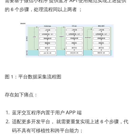
需要基于微信小程序 提供蓝牙 API 使用规范实现上述提供
的 6 个步骤，处理流程同以上两者 ；
图 1：平台数据采集流程图
存在如下痛点：
蓝牙交互程序内置于用户 APP 端
适配更多开发平台， 就需要重复实现上述 6 个步骤，代
码不具有可移植性和跨平台能力；