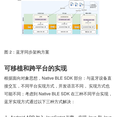
图 2：蓝牙同步架构方案
可移植和跨平台的实现
根据面向对象思想，Native BLE SDK 部分：与蓝牙设备直
接交互，不同平台实现方式，开发语言不同， 实现方式也
可能不同；考虑到 Native BLE SDK 在三种不同平台实现，
蓝牙实现方式通过以下三种方式解决：