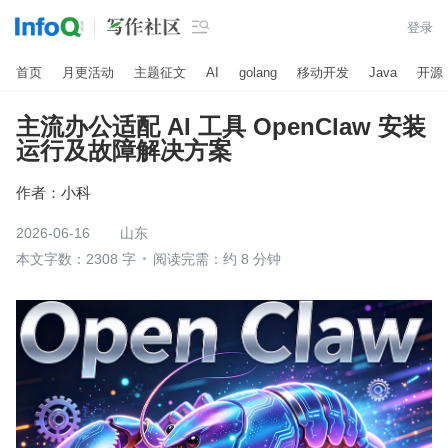

登录
首页
月更活动
主题征文
AI
golang
移动开发
Java
开源
主流办公适配 AI 工具 OpenClaw 安装
运行及故障解决方案
作者：
小科
2026-06-16
山东
本文字数：2308 字
阅读完需：约 8 分钟