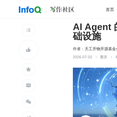
首页
AI Ag
移动开发
Java
开源
架构
O

础设施
前端
AI
大数据
团队管理
查看更多

作者：
天工开物开源基金

2026-07-02
重庆


