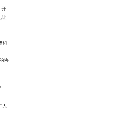
。开
也让
架和
的协
会
了人