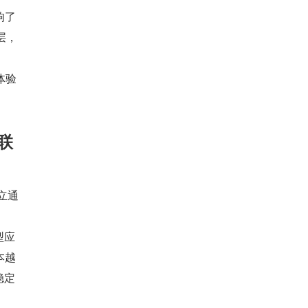
响了
层，
体验
互联
建立通
型应
本越
稳定