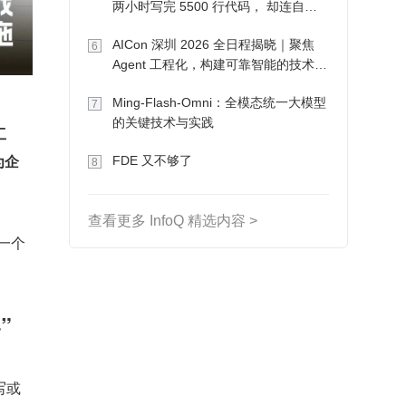
两小时写完 5500 行代码， 却连自己
写的游戏都玩不了
AICon 深圳 2026 全日程揭晓｜聚焦
6
Agent 工程化，构建可靠智能的技术路
径
Ming-Flash-Omni：全模态统一大模型
7
的关键技术与实践
工
为企
FDE 又不够了
8
查看更多 InfoQ 精选内容 >
向一个
”
写或