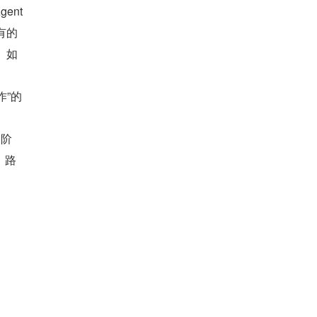
nt 
有的
、如
作”的
的阶
、路