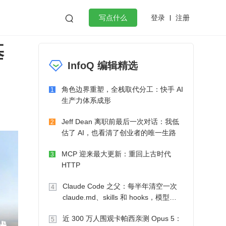
登录
注册

写点什么
基
效工作
数据库
Python
音视频
InfoQ 编辑精选
golang
微服务架构
flutter
角色边界重塑，全栈取代分工：快手 AI
1
生产力体系成形
Jeff Dean 离职前最后一次对话：我低
2
估了 AI，也看清了创业者的唯一生路
MCP 迎来最大更新：重回上古时代
3
HTTP
Claude Code 之父：每半年清空一次
4
claude.md、skills 和 hooks，模型自
己会想办法
近 300 万人围观卡帕西亲测 Opus 5：
5