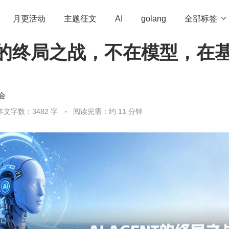
全部标签

月更活动
主题征文
AI
golang
ent 的终局之战，不在模型，在
penHarmony
算法
学习方法
Web3.0
高
程序员
运维
深度思考
低代码
redis
会
本文字数：3482 字
阅读完需：约 11 分钟