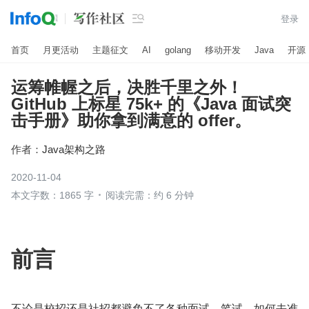

登录
首页
月更活动
主题征文
AI
golang
移动开发
Java
开源
运筹帷幄之后，决胜千里之外！
GitHub 上标星 75k+ 的《Java 面试突
击手册》助你拿到满意的 offer。
作者：
Java架构之路
2020-11-04
本文字数：1865 字
阅读完需：约 6 分钟
前言
不论是校招还是社招都避免不了各种面试。笔试，如何去准