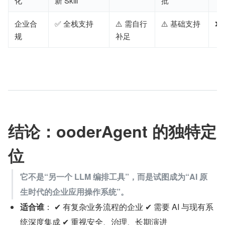
化
新 Skill
批
企业合
✅ 全栈支持
⚠️ 需自行
⚠️ 基础支持
❌ 
规
补足
结论：ooderAgent 的独特定
位
它不是“另一个 LLM 编排工具”，而是试图成为“AI 原
生时代的企业应用操作系统”。
适合谁
： ✔ 有复杂业务流程的企业 ✔ 需要 AI 与现有系
统深度集成 ✔ 重视安全、治理、长期演进