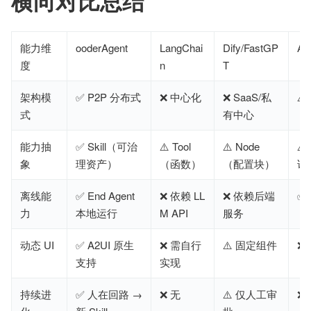
横向对比总结
能力维
ooderAgent
LangChai
Dify/FastGP
Au
度
n
T
架构模
✅ P2P 分布式
❌ 中心化
❌ SaaS/私
⚠
式
有中心
能力抽
✅ Skill（可治
⚠️ Tool
⚠️ Node
⚠️
象
理资产）
（函数）
（配置块）
话
离线能
✅ End Agent 
❌ 依赖 LL
❌ 依赖后端
✅
力
本地运行
M API
服务
动态 UI
✅ A2UI 原生
❌ 需自行
⚠️ 固定组件
❌ 
支持
实现
持续进
✅ 人在回路 → 
❌ 无
⚠️ 仅人工审
❌ 