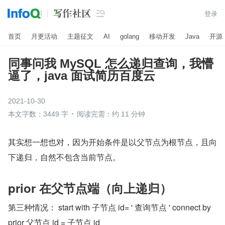

登录
首页
月更活动
主题征文
AI
golang
移动开发
Java
开源
同事问我 MySQL 怎么递归查询，我懵
逼了，java 面试简历百度云
2021-10-30
本文字数：3449 字
阅读完需：约 11 分钟
其实想一想也对，因为开始条件是以父节点为根节点，且向
下递归，自然不包含当前节点。
prior 在父节点端（向上递归）
第三种情况： start with 子节点 id= ' 查询节点 ' connect by 
prior 父节点 id = 子节点 id