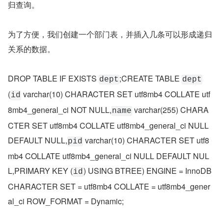
归查询。
为了方便，我们创建一个部门表，并插入几条可以形成递归
关系的数据。
DROP TABLE IF EXISTS 
;CREATE TABLE 
dept
dept
(
 varchar(10) CHARACTER SET utf8mb4 COLLATE utf
id
8mb4_general_ci NOT NULL,
 varchar(255) CHARA
name
CTER SET utf8mb4 COLLATE utf8mb4_general_ci NULL 
DEFAULT NULL,
 varchar(10) CHARACTER SET utf8
pid
mb4 COLLATE utf8mb4_general_ci NULL DEFAULT NUL
L,PRIMARY KEY (
) USING BTREE) ENGINE = InnoDB 
id
CHARACTER SET = utf8mb4 COLLATE = utf8mb4_gener
al_ci ROW_FORMAT = Dynamic;