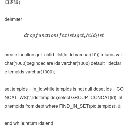
归逻辑）
delimiter 
d
r
o
p
f
u
n
c
t
i
o
n
i
f
e
x
i
s
t
s
g
e
t
h
i
l
d
i
s
t
c
l
create function get_child_list(in_id varchar(10)) returns var
char(1000)begindeclare ids varchar(1000) default '';declar
e tempids varchar(1000);
set tempids = in_id;while tempids is not null doset ids = CO
NCAT_WS(',',ids,tempids);select GROUP_CONCAT(id) int
o tempids from dept where FIND_IN_SET(pid,tempids)>0;
end while;return ids;end