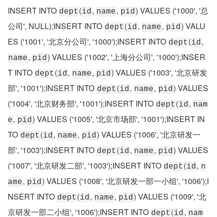
INSERT INTO 
(
, 
, 
) VALUES ('1000', '总
dept
id
name
pid
公司', NULL);INSERT INTO 
(
, 
, 
) VALU
dept
id
name
pid
ES ('1001', '北京分公司', '1000');INSERT INTO 
(
, 
dept
id
, 
) VALUES ('1002', '上海分公司', '1000');INSER
name
pid
T INTO 
(
, 
, 
) VALUES ('1003', '北京研发
dept
id
name
pid
部', '1001');INSERT INTO 
(
, 
, 
) VALUES 
dept
id
name
pid
('1004', '北京财务部', '1001');INSERT INTO 
(
, 
dept
id
nam
, 
) VALUES ('1005', '北京市场部', '1001');INSERT IN
e
pid
TO 
(
, 
, 
) VALUES ('1006', '北京研发一
dept
id
name
pid
部', '1003');INSERT INTO 
(
, 
, 
) VALUES 
dept
id
name
pid
('1007', '北京研发二部', '1003');INSERT INTO 
(
, 
dept
id
n
, 
) VALUES ('1008', '北京研发一部一小组', '1006');I
ame
pid
NSERT INTO 
(
, 
, 
) VALUES ('1009', '北
dept
id
name
pid
京研发一部二小组', '1006');INSERT INTO 
(
, 
dept
id
nam