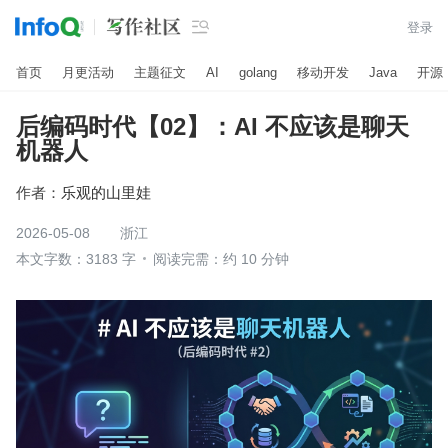

登录
首页
月更活动
主题征文
AI
golang
移动开发
Java
开源
后编码时代【02】：AI 不应该是聊天
机器人
作者：
乐观的山里娃
2026-05-08
浙江
本文字数：3183 字
阅读完需：约 10 分钟