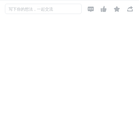




写下你的想法，一起交流
 对象存储
新增对象存储的存储桶创建、删除功能，目录的创建、删除
功能，存储对象的上传、下载、刷新、删除功能。