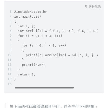
复制代码
#include<stdio.h>
int main(void)
{
  int i, j;
  int arr[3][3] = { { 1, 2, 3 }, { 4, 5, 6 }, { 
  for (i = 0; i < 3; i++)
  {
    for (j = 0; j < 3; j++)
    {
      printf("| arr[%d][%d] = %d |", i, j, arr[i
    }
    printf("\n");
  }
  return 0;
}
当上面的代码被编译和执行时，它会产生下列结果：