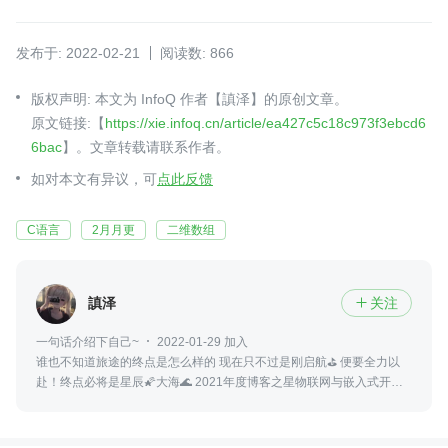
发布于: 2022-02-21
阅读数: 866
版权声明: 本文为 InfoQ 作者【謓泽】的原创文章。
原文链接:【
https://xie.infoq.cn/article/ea427c5c18c973f3ebcd6
6bac
】。文章转载请联系作者。
如对本文有异议，可
点此反馈
C语言
2月月更
二维数组
謓泽
关注

一句话介绍下自己~
2022-01-29 加入
谁也不知道旅途的终点是怎么样的 现在只不过是刚启航⛳ 便要全力以
赴！终点必将是星辰🌠大海🌊 2021年度博客之星物联网与嵌入式开发
TOP5 2021博客之星Top100 掘金优秀创作者 阿里云专家博主^星级博
主