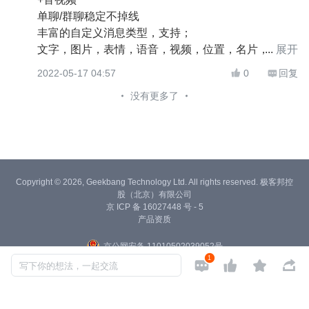
单聊/群聊稳定不掉线
丰富的自定义消息类型，支持；
文字，图片，表情，语音，视频，位置，名片，文
展开
件，红包等
2022-05-17 04:57
0
回复


安全稳定的群权限及群应用功能，自定义人数上限
没有更多了
超级大群，并发量稳定无压力。
了解更多可以登录官网咨询
https://www.tokim.cn
Copyright © 2026, Geekbang Technology Ltd. All rights reserved. 极客邦控
股（北京）有限公司
京 ICP 备 16027448 号 - 5
产品资质
京公网安备 11010502039052号
1




写下你的想法，一起交流