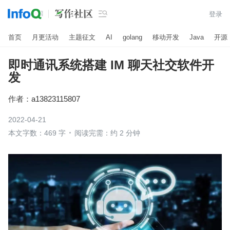

登录
首页
月更活动
主题征文
AI
golang
移动开发
Java
开源
即时通讯系统搭建 IM 聊天社交软件开
发
作者：
a13823115807
2022-04-21
本文字数：469 字
阅读完需：约 2 分钟