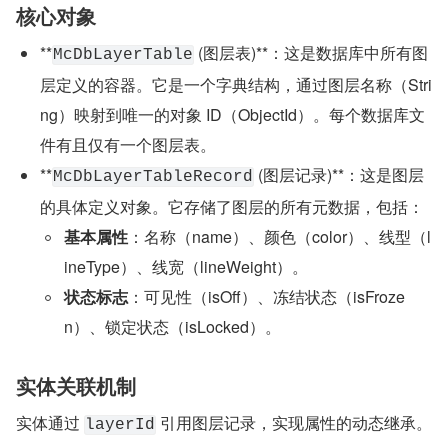
核心对象
**
 (图层表)**：这是数据库中所有图
McDbLayerTable
层定义的容器。它是一个字典结构，通过图层名称（Stri
ng）映射到唯一的对象 ID（ObjectId）。每个数据库文
件有且仅有一个图层表。
**
 (图层记录)**：这是图层
McDbLayerTableRecord
的具体定义对象。它存储了图层的所有元数据，包括：
基本属性
：名称（name）、颜色（color）、线型（l
ineType）、线宽（lineWeight）。
状态标志
：可见性（isOff）、冻结状态（isFroze
n）、锁定状态（isLocked）。
实体关联机制
实体通过 
 引用图层记录，实现属性的动态继承。
layerId