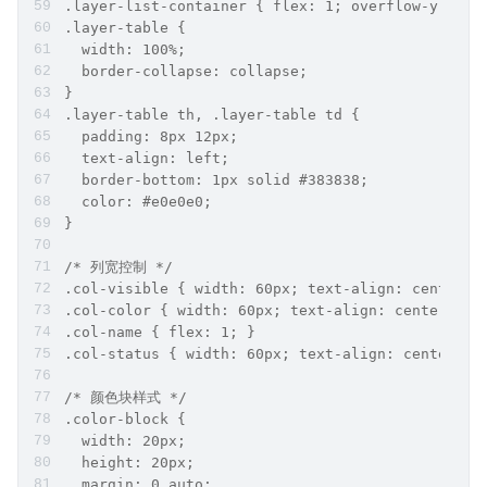
.layer-list-container { flex: 1; overflow-y: aut
.layer-table { 
  width: 100%; 
  border-collapse: collapse; 
}
.layer-table th, .layer-table td { 
  padding: 8px 12px; 
  text-align: left; 
  border-bottom: 1px solid #383838; 
  color: #e0e0e0; 
}
/* 列宽控制 */
.col-visible { width: 60px; text-align: center; 
.col-color { width: 60px; text-align: center; }
.col-name { flex: 1; }
.col-status { width: 60px; text-align: center; }
/* 颜色块样式 */
.color-block { 
  width: 20px; 
  height: 20px; 
  margin: 0 auto; 