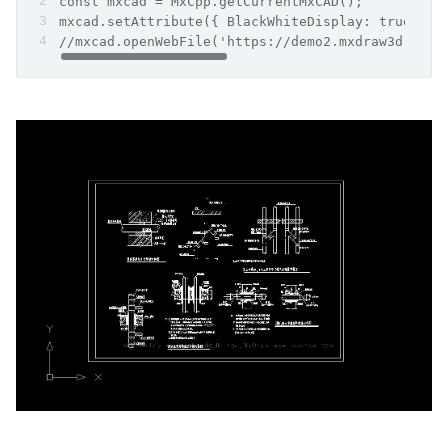
const mxcad = MxCpp.getCurrentMxCAD();
mxcad.setAttribute({ BlackWhiteDisplay: true });
//mxcad.openWebFile('https://demo2.mxdraw3d.c