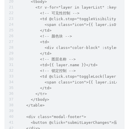
      <tbody>
        <tr v-for="layer in layerList" :key="lay
          <!-- 可见性控制 -->
          <td @click.stop="toggleVisibility(laye
            <span class="icon">{{ layer.isOff ? '👁️
          </td>
          <!-- 颜色块 -->
          <td>
            <div class="color-block" :style="{ b
          </td>
          <!-- 图层名称 -->
          <td>{{ layer.name }}</td>
          <!-- 锁定控制 -->
          <td @click.stop="toggleLock(layer)">
            <span class="icon">{{ layer.isLocked 
          </td>
        </tr>
      </tbody>
    </table>
    <div class="modal-footer">
      <button @click="submitLayerChanges">应用</b
    </div>