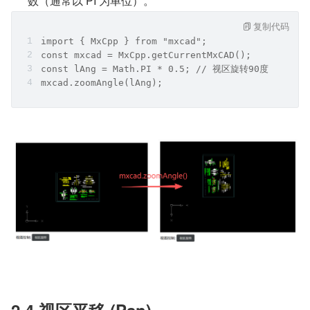
数（通常以 PI 为单位）。
复制代码
import { MxCpp } from "mxcad";
const mxcad = MxCpp.getCurrentMxCAD();
const lAng = Math.PI * 0.5; // 视区旋转90度
mxcad.zoomAngle(lAng);