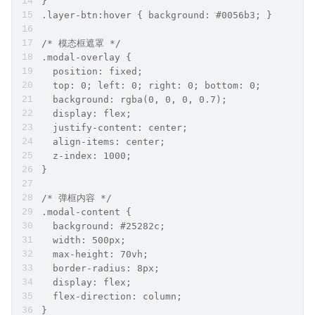
}
.layer-btn:hover { background: #0056b3; }
/* 模态框遮罩 */
.modal-overlay { 
  position: fixed; 
  top: 0; left: 0; right: 0; bottom: 0; 
  background: rgba(0, 0, 0, 0.7); 
  display: flex; 
  justify-content: center; 
  align-items: center; 
  z-index: 1000; 
}
/* 弹框内容 */
.modal-content { 
  background: #25282c; 
  width: 500px; 
  max-height: 70vh; 
  border-radius: 8px; 
  display: flex; 
  flex-direction: column; 
}