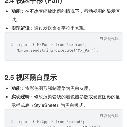
2.4 视区平移 (Pan)
功能
：在不改变缩放比例的情况下，移动视图的显示区
域。
实现逻辑
：通过发送命令字符串实现。
复制代码
import { MxFun } from "mxdraw";
MxFun.sendStringToExecute("Mx_Pan");
2.5 视区黑白显示
功能
：将彩色图形强制渲染为黑白灰度。
实现逻辑
：修改渲染管线的着色器参数或设置图形的显
示样式表（StyleSheet）为黑白模式。
复制代码
import { MxCpp } from "mxcad";