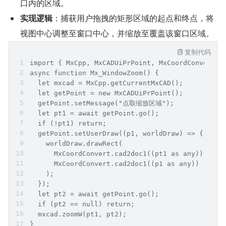
口内的区域。
实现逻辑
：捕获用户拖拽的矩形区域的起点和终点，将
视图中心调整至窗口中心，并缩放至覆盖该窗口区域。
复制代码
import { MxCpp, MxCADUiPrPoint, MxCoordConvert }
async function Mx_WindowZoom() {
  let mxcad = MxCpp.getCurrentMxCAD();
  let getPoint = new MxCADUiPrPoint();
  getPoint.setMessage("点取缩放区域");
  let pt1 = await getPoint.go();
  if (!pt1) return;
  getPoint.setUserDraw((p1, worldDraw) => {
    worldDraw.drawRect(
      MxCoordConvert.cad2doc1((pt1 as any)), 
      MxCoordConvert.cad2doc1((p1 as any))
    );
  });
  let pt2 = await getPoint.go();
  if (pt2 == null) return;  
  mxcad.zoomW(pt1, pt2);
}