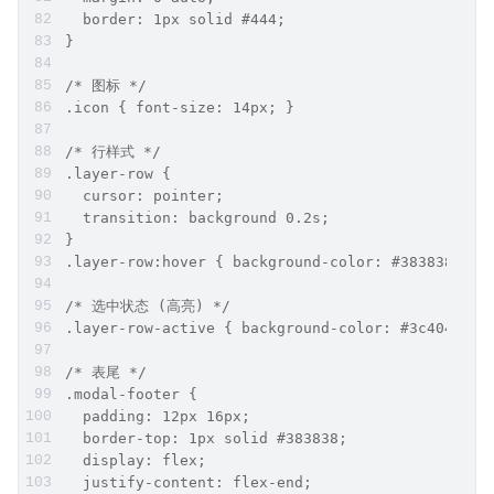
  border: 1px solid #444; 
}
/* 图标 */
.icon { font-size: 14px; }
/* 行样式 */
.layer-row { 
  cursor: pointer; 
  transition: background 0.2s; 
}
.layer-row:hover { background-color: #383838; }
/* 选中状态 (高亮) */
.layer-row-active { background-color: #3c4043; }
/* 表尾 */
.modal-footer { 
  padding: 12px 16px; 
  border-top: 1px solid #383838; 
  display: flex; 
  justify-content: flex-end; 