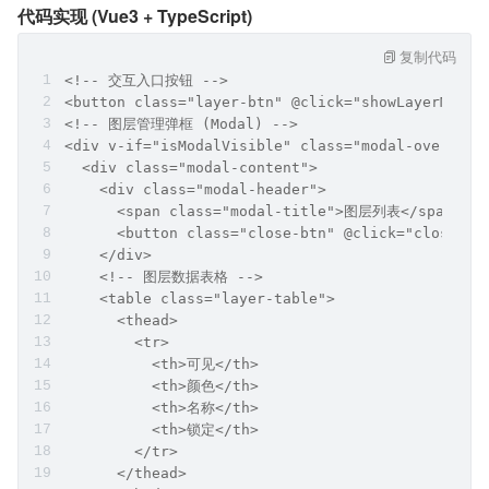
代码实现 (Vue3 + TypeScript)
复制代码
<!-- 交互入口按钮 -->
<button class="layer-btn" @click="showLayerMan
<!-- 图层管理弹框 (Modal) -->
<div v-if="isModalVisible" class="modal-overlay"
  <div class="modal-content">
    <div class="modal-header">
      <span class="modal-title">图层列表</span>
      <button class="close-btn" @click="closeMod
    </div>
    <!-- 图层数据表格 -->
    <table class="layer-table">
      <thead>
        <tr>
          <th>可见</th>
          <th>颜色</th>
          <th>名称</th>
          <th>锁定</th>
        </tr>
      </thead>