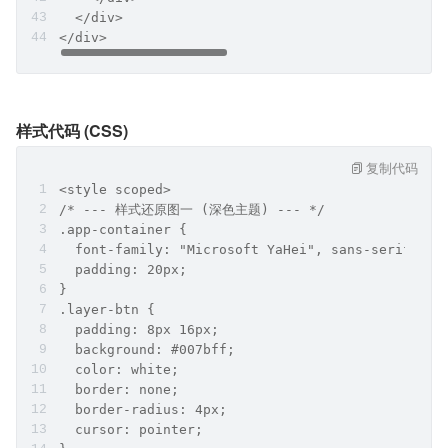
  </div>
</div>
样式代码 (CSS)
复制代码
<style scoped>
/* --- 样式还原图一 (深色主题) --- */
.app-container { 
  font-family: "Microsoft YaHei", sans-serif; 
  padding: 20px; 
}
.layer-btn { 
  padding: 8px 16px; 
  background: #007bff; 
  color: white; 
  border: none; 
  border-radius: 4px; 
  cursor: pointer; 