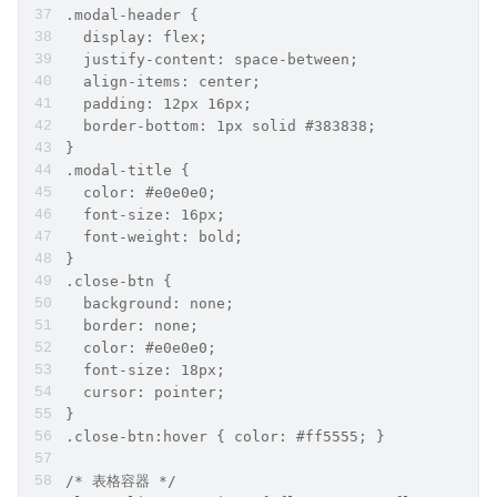
.modal-header { 
  display: flex; 
  justify-content: space-between; 
  align-items: center; 
  padding: 12px 16px; 
  border-bottom: 1px solid #383838; 
}
.modal-title { 
  color: #e0e0e0; 
  font-size: 16px; 
  font-weight: bold; 
}
.close-btn { 
  background: none; 
  border: none; 
  color: #e0e0e0; 
  font-size: 18px; 
  cursor: pointer; 
}
.close-btn:hover { color: #ff5555; }
/* 表格容器 */