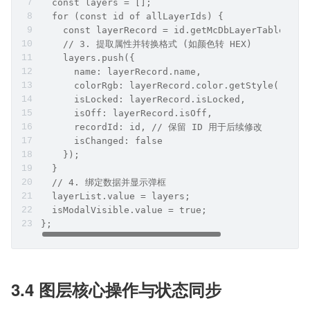
  const layers = [];
  for (const id of allLayerIds) {
    const layerRecord = id.getMcDbLayerTableReco
    // 3. 提取属性并转换格式 (如颜色转 HEX)
    layers.push({
      name: layerRecord.name,
      colorRgb: layerRecord.color.getStyle(), 
      isLocked: layerRecord.isLocked,
      isOff: layerRecord.isOff,
      recordId: id, // 保留 ID 用于后续修改
      isChanged: false
    });
  }  
  // 4. 绑定数据并显示弹框
  layerList.value = layers;
  isModalVisible.value = true;
};
3.4 图层核心操作与状态同步