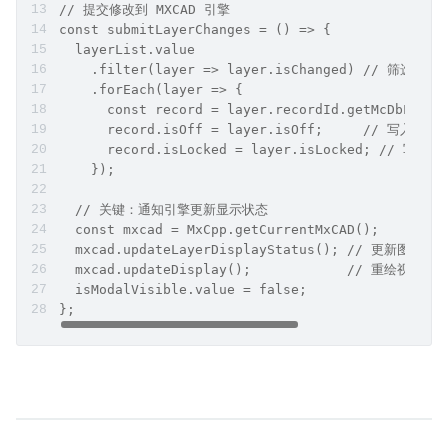
// 提交修改到 MXCAD 引擎
const submitLayerChanges = () => {
  layerList.value
    .filter(layer => layer.isChanged) // 筛选有
    .forEach(layer => {
      const record = layer.recordId.getMcDbLayer
      record.isOff = layer.isOff;     // 写入可见
      record.isLocked = layer.isLocked; // 写入
    });
  // 关键：通知引擎更新显示状态
  const mxcad = MxCpp.getCurrentMxCAD();
  mxcad.updateLayerDisplayStatus(); // 更新图层状
  mxcad.updateDisplay();            // 重绘视图
  isModalVisible.value = false;
};