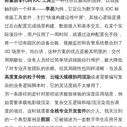
轻量级零代码 IOC 工具
是一种性价比极高的选择。以我接
触到的一个样本——
孪易
为例，它定位为数字孪生 IOC 标
准版工具套件，主打“快速构建运维中屏”。其核心逻辑是通
过后台配置完成场景构建、数据接入和基本交互。在某个实
际项目中，用户仅用了一周时间，就通过这种配置化手段，
将一个旧有园区的设备台账、视频监控和告警系统整合到了 
3D 场景中。坦白讲，这种方案的优点是极其明显的：交付
周期极短，业务人员经过简单培训就能自行维护，极大降低
了对专业开发团队的依赖。但其局限性也同样清晰：当涉及
高度复杂的粒子特效
、
云端大规模协同渲染
或者需要编写复
杂的业务逻辑脚本时，它的灵活度就不太够用了。
另一条路径则是针对那些追求极致体验的深度应用场景，例
如需要承载电影级渲染、复杂交互逻辑和端/流渲染混合调
度的项目。这时就需要
全栈专业开发套件
的介入。我关注到
的一个典型案例是
图观
，它被描述为一套数字孪生应用开发