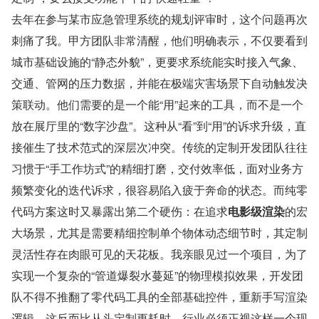
去年在参与某市应急管理系统的规划评审时，这个问题再次
刺痛了我。甲方团队非常清醒，他们明确表示，不仅要看到
城市基础设施的“静态外貌”，更要求系统能实时接入气象、
交通、管网的压力数据，并能在极端灾害场景下自动触发决
策联动。他们需要的是一个能“用”起来的工具，而不是一个
放在展厅里的“数字沙盘”。这种从“看”到“用”的诉求升级，直
接催生了技术范式的深层次冲突。传统的定制开发团队往往
习惯于“手工作坊式”的精细打磨，交付效率低，面对业务方
频繁变化的迭代诉求，很容易陷入疲于奔命的状态。而纯零
代码方案这时又暴露出第二个硬伤：在追求
电影级渲染
的宏
大场景，尤其是需要精细控制单个物体动态细节时，其定制
灵活性存在肉眼可见的天花板。我亲眼见过一个项目，为了
实现一个复杂的“管道爆裂水蔓延”的物理模拟效果，开发团
队不得不推翻了零代码工具的全部基础控件，重新手写渲染
逻辑，这反而比从头定制更耗时。行业必须正视这样一个现