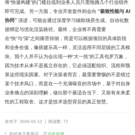
将“快速构建”的门槛拉低到业务人员只需拖拽几个行业组件
即可完成。另一方面，专业开发套件则会向 
“极致性能与 AI 
协同”
 演进，可能会通过深度学习辅助场景生成、自动化数
据绑定与优化渲染路径。最终，企业将不再需要
在“快”与“深”之间痛苦徘徊，而是可以根据项目的具体阶段
和业务价值，像搭建乐高一样，灵活选用不同层级的工具模
块。我个人并不认为会出现一种“大一统”的工具包罗万象，
因为技术从来不是孤立存在的，它必须适配组织、流程和预
算这些现实因素。对于决策者而言，最需要警惕的不是错过
某个技术风口，而是在一个充满噪音的市场中，基于对自身
业务痛点的深刻理解，做出那个最适合当下、又留有未来柔
性的工程取舍。这才是技术选型背后的真正智慧。
发布于: 2026-05-12
阅读数: 72
如对本文有异议，可
点此反馈