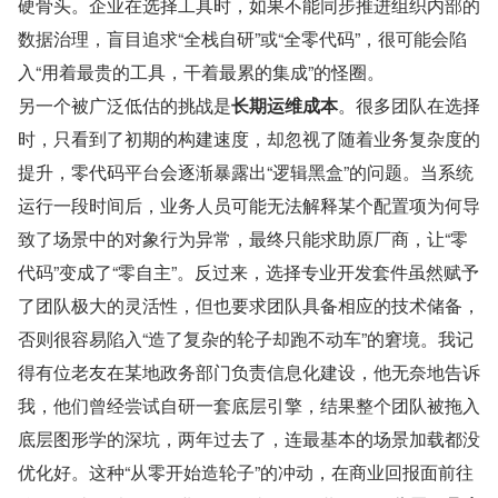
硬骨头。企业在选择工具时，如果不能同步推进组织内部的
数据治理，盲目追求“全栈自研”或“全零代码”，很可能会陷
入“用着最贵的工具，干着最累的集成”的怪圈。
另一个被广泛低估的挑战是
长期运维成本
。很多团队在选择
时，只看到了初期的构建速度，却忽视了随着业务复杂度的
提升，零代码平台会逐渐暴露出“逻辑黑盒”的问题。当系统
运行一段时间后，业务人员可能无法解释某个配置项为何导
致了场景中的对象行为异常，最终只能求助原厂商，让“零
代码”变成了“零自主”。反过来，选择专业开发套件虽然赋予
了团队极大的灵活性，但也要求团队具备相应的技术储备，
否则很容易陷入“造了复杂的轮子却跑不动车”的窘境。我记
得有位老友在某地政务部门负责信息化建设，他无奈地告诉
我，他们曾经尝试自研一套底层引擎，结果整个团队被拖入
底层图形学的深坑，两年过去了，连最基本的场景加载都没
优化好。这种“从零开始造轮子”的冲动，在商业回报面前往