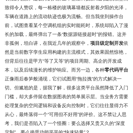
致得令人赞叹，每一栋楼的玻璃幕墙都反射着夕阳的光泽，
车辆在道路上的流动轨迹也极为流畅。但当我坐到操作台
前，试图查看某个空调机组的实时能耗时，系统却陷入了漫
长的加载，最终弹出了一条“数据源链接超时”的报错。这并
非孤例，坦白讲，在我近几年的观察中，
项目级定制开发
依
然是当前数字孪生应用构建的主流模式，其效果固然惊艳，
但背后往往是甲方“等了又等”的项目周期、高企的开发成
本，以及后续漫长的维护响应。而另一边，各种
零代码平台
正像雨后春笋般涌现，它们试图用“拖拉拽”的方式解决一
切。但尴尬的是，据我了解，很多这类平台虽然降低了入门
门槛，却大多停留在数据图表的简单展示层。当业务方需要
处理复杂的空间逻辑和设备反向控制时，它们往往显得力不
从心，最终落得一个“可用但不好用”的评价。这不禁让人思
考，我们是否陷入了一个怪圈：要么选择又贵又久的“深度
定制”，要么接受功能平平的“快速轻量”？