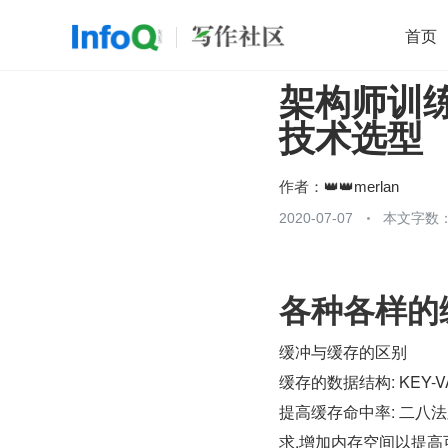
首页
架构师训练营 
移动开发
Java
开源
架构
O
技术选型
前端
AI
大数据
团队管理
查看更多

作者：
👑👑merlan
2020-07-07
本文字数：
各种各样的
缓冲与缓存的区别
缓存的数据结构: KEY-V
提高缓存命中率: 二八
求,增加内存空间以提高