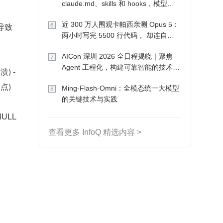
claude.md、skills 和 hooks，模型自
己会想办法
近 300 万人围观卡帕西亲测 Opus 5：
导致
6
两小时写完 5500 行代码， 却连自己
写的游戏都玩不了
AICon 深圳 2026 全日程揭晓｜聚焦
7
Agent 工程化，构建可靠智能的技术路
) -
径
点)
Ming-Flash-Omni：全模态统一大模型
8
的关键技术与实践
LL 
查看更多 InfoQ 精选内容 >