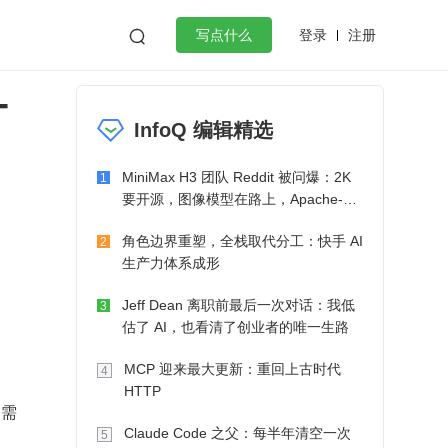
登录
注册

写点什么
-
效工作
数据库
Python
音视频
InfoQ 编辑精选
golang
微服务架构
flutter
MiniMax H3 团队 Reddit 被问爆：2K
1
要开源，图像模型在路上，Apache-2.0
也在考虑了
角色边界重塑，全栈取代分工：快手 AI
2
生产力体系成形
Jeff Dean 离职前最后一次对话：我低
3
估了 AI，也看清了创业者的唯一生路
MCP 迎来最大更新：重回上古时代
4
HTTP
务需
Claude Code 之父：每半年清空一次
5