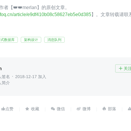
Q 作者【👑👑merlan】的原创文章。
.infoq.cn/article/e9df410b08c58627eb5e0d385
】。文章转载请联
布式数据库
架构设计
消息队列
n
关

人签名
2018-12-17 加入
人简介




