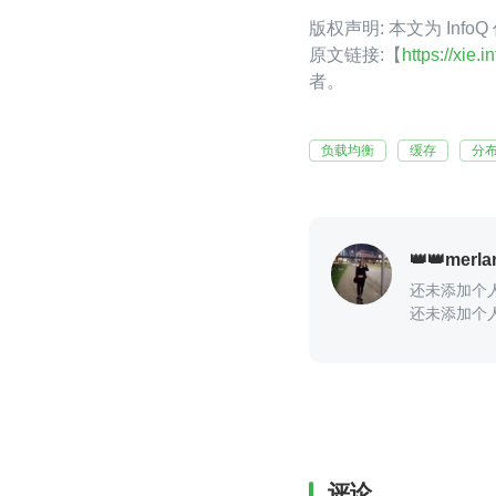
版权声明: 本文为 Info
原文链接:【
https://xie
者。
负载均衡
缓存
分
👑👑merla
还未添加个
还未添加个
评论