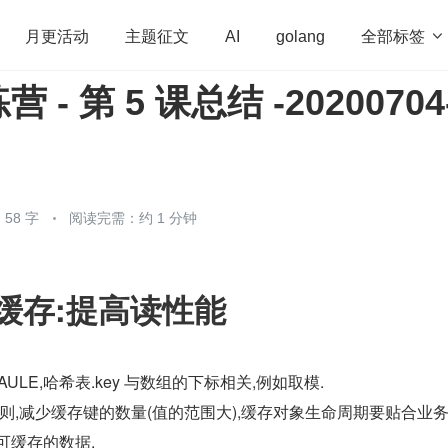
全部标签

月更活动
主题征文
AI
golang
- 第 5 课总结 -20200704
penHarmony
算法
学习方法
Web3.0
高
程序员
运维
深度思考
低代码
redis
58 字
阅读完需：约 1 分钟
缓存:提高读性能
AULE,哈希表.key 与数组的下标相关,例如取模.
法则,减少缓存键的数量(值的范围大),缓存对象生命周期要贴合业
可缓存的数据.