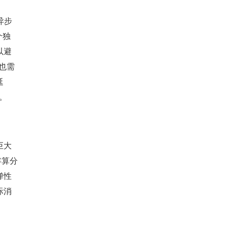
异步
个独
以避
也需
延
。
巨大
存算分
弹性
际消
。