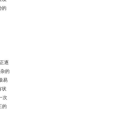
势的
正逐
杂的 
极易
有状
一次
正的