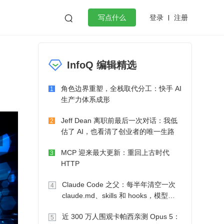
登录
注册

写点什么
效工作
数据库
Python
音视频
InfoQ 编辑精选
golang
微服务架构
flutter
角色边界重塑，全栈取代分工：快手 AI
1
生产力体系成形
Jeff Dean 离职前最后一次对话：我低
2
估了 AI，也看清了创业者的唯一生路
MCP 迎来最大更新：重回上古时代
3
HTTP
Claude Code 之父：每半年清空一次
4
claude.md、skills 和 hooks，模型自
己会想办法
近 300 万人围观卡帕西亲测 Opus 5：
5