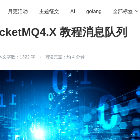
全部标签

月更活动
主题征文
AI
golang
cketMQ4.X 教程消息队列
penHarmony
算法
学习方法
Web3.0
高
程序员
运维
深度思考
低代码
redis
本文字数：1322 字
阅读完需：约 4 分钟