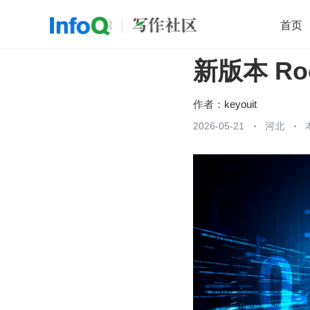
首页
新版本 Ro
移动开发
Java
开源
架构
O
前端
AI
大数据
团队管理
作者：
keyouit
查看更多
2026-05-21
河北
