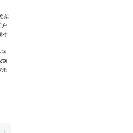
息架
租户
现对
生驱
深刻
定未