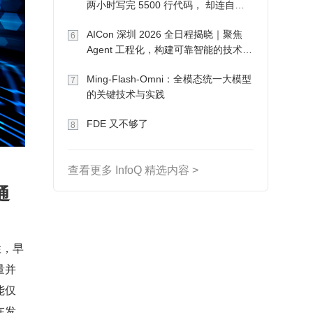
两小时写完 5500 行代码， 却连自己
写的游戏都玩不了
AICon 深圳 2026 全日程揭晓｜聚焦
6
Agent 工程化，构建可靠智能的技术路
径
Ming-Flash-Omni：全模态统一大模型
7
的关键技术与实践
FDE 又不够了
8
查看更多 InfoQ 精选内容 >
通
性，早
量并
能仅
在发