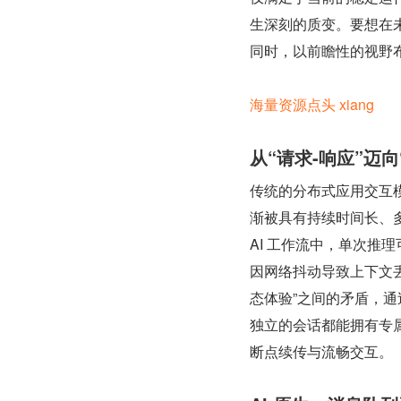
生深刻的质变。要想在未来
同时，以前瞻性的视野
海量资源
点头 xiang
从“请求-响应”迈向
传统的分布式应用交互模
渐被具有持续时间长、多
AI 工作流中，单次推
因网络抖动导致上下文丢
态体验”之间的矛盾，通过
独立的会话都能拥有专
断点续传与流畅交互。