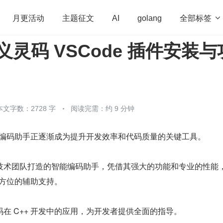
全部标签

月更活动
主题征文
AI
golang
 通义灵码 VSCode 插件安装与
penHarmony
算法
学习方法
Web3.0
高
程序员
运维
深度思考
低代码
redis
本文字数：2728 字
阅读完需：约 9 分钟
智能编码助手正逐渐成为提升开发效率和代码质量的关键工具。
技术团队打造的智能编码助手，凭借其强大的功能和专业的性能
全方位的辅助支持。
在 C++ 开发中的应用，为开发者提供全面的指导。