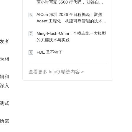
两小时写完 5500 行代码， 却连自己
写的游戏都玩不了
AICon 深圳 2026 全日程揭晓｜聚焦
6
Agent 工程化，构建可靠智能的技术路
径
Ming-Flash-Omni：全模态统一大模型
7
的关键技术与实践
发者
FDE 又不够了
8
为相
查看更多 InfoQ 精选内容 >
辑和
深入
测试
所需