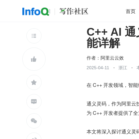
首页
C++ AI
移动开发
Java
开源
架构
O

能详解
前端
AI
大数据
团队管理
查看更多

作者：
阿里云云效

2025-04-11
浙江

在 C++ 开发领域，

通义灵码，作为阿里云
为 C++ 开发者提供了

本文将深入探讨通义灵码