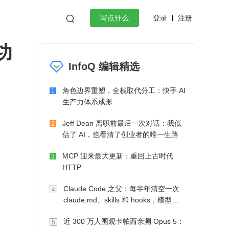
登录
注册

写点什么
功
效工作
数据库
Python
音视频
InfoQ 编辑精选
golang
微服务架构
flutter
角色边界重塑，全栈取代分工：快手 AI
1
生产力体系成形
Jeff Dean 离职前最后一次对话：我低
2
估了 AI，也看清了创业者的唯一生路
MCP 迎来最大更新：重回上古时代
3
HTTP
，
Claude Code 之父：每半年清空一次
4
claude.md、skills 和 hooks，模型自
己会想办法
近 300 万人围观卡帕西亲测 Opus 5：
5