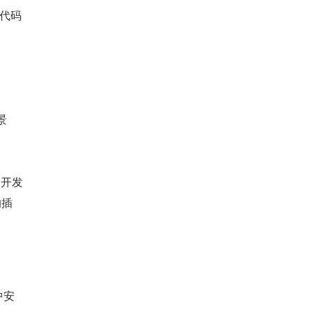
代码
景
化的开发
的插
中安