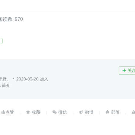
阅读数: 970
关

于野。
2020-05-20 加入
人简介




