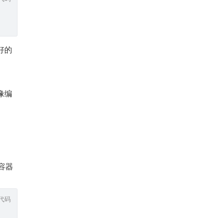
好好的
镜像编
 容器
代码