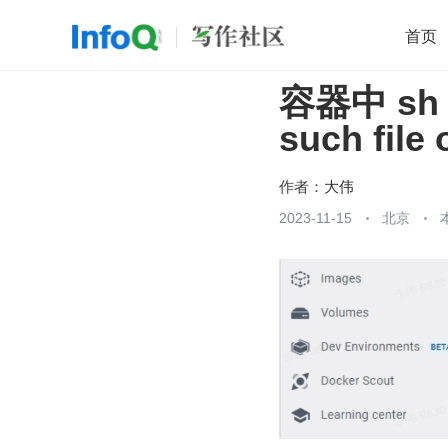
首页
容器中 s
移动开发
Java
开源
架构
O
such fil
前端
AI
大数据
团队管理
查看更多

作者：
大伟
2023-11-15
北京