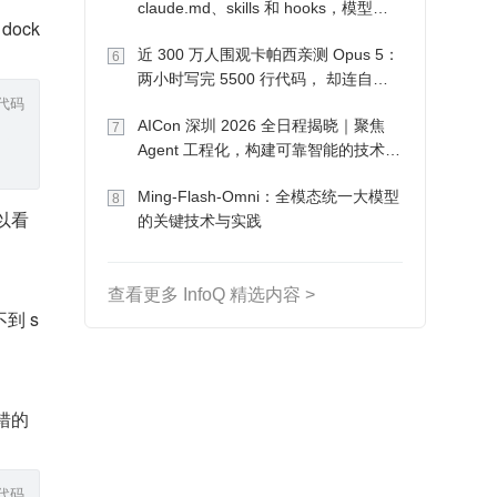
claude.md、skills 和 hooks，模型自
ock
己会想办法
近 300 万人围观卡帕西亲测 Opus 5：
6
两小时写完 5500 行代码， 却连自己
代码
写的游戏都玩不了
AICon 深圳 2026 全日程揭晓｜聚焦
7
Agent 工程化，构建可靠智能的技术路
径
Ming-Flash-Omni：全模态统一大模型
8
可以看
的关键技术与实践
查看更多 InfoQ 精选内容 >
到 s
错的
代码