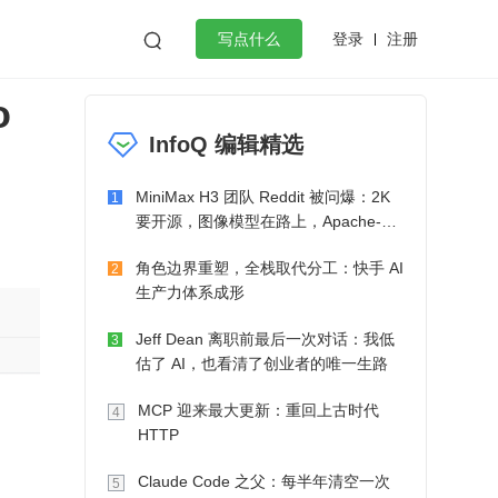
登录
注册

写点什么
o
效工作
数据库
Python
音视频
InfoQ 编辑精选
golang
微服务架构
flutter
MiniMax H3 团队 Reddit 被问爆：2K
1
要开源，图像模型在路上，Apache-2.0
也在考虑了
角色边界重塑，全栈取代分工：快手 AI
2
生产力体系成形
Jeff Dean 离职前最后一次对话：我低
3
估了 AI，也看清了创业者的唯一生路
MCP 迎来最大更新：重回上古时代
4
HTTP
Claude Code 之父：每半年清空一次
5