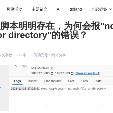
全部标签

月更活动
主题征文
AI
golang
h 脚本明明存在，为何会报"n
penHarmony
算法
学习方法
Web3.0
高
e or directory"的错误？
程序员
运维
深度思考
低代码
redis
本文字数：686 字
阅读完需：约 2 分钟