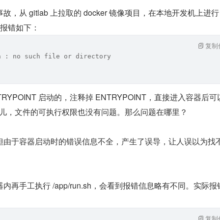
从 gitlab 上拉取的 docker 镜像项目，在本地开发机上进行 d
器会报错如下：
复制
h : no such file or directory
件是 ENTRYPOINT 启动的，注释掉 ENTRYPOINT，直接进入容器后
h 好好在那儿，文件的可执行权限也没有问题。那么问题在哪里？
但由于容器启动时的错误信息不全，产生了误导，让人误以为找不
再手工执行 /app/run.sh，会看到报错信息略有不同。实际报
复制