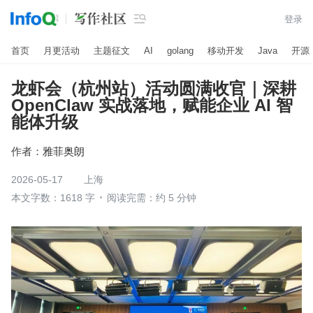

登录
首页
月更活动
主题征文
AI
golang
移动开发
Java
开源
龙虾会（杭州站）活动圆满收官｜深耕
OpenClaw 实战落地，赋能企业 AI 智
能体升级
作者：
雅菲奥朗
2026-05-17
上海
本文字数：1618 字
阅读完需：约 5 分钟