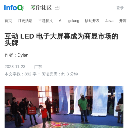

登录
首页
月更活动
主题征文
AI
golang
移动开发
Java
开源
互动 LED 电子大屏幕成为商显市场的
头牌
作者：
Dylan
2023-11-23
广东
本文字数：892 字
阅读完需：约 3 分钟