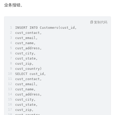
业务报错。
复制代码
INSERT INTO Customers(cust_id,
cust_contact,
cust_email,
cust_name,
cust_address,
cust_city,
cust_state,
cust_zip,
cust_country)
SELECT cust_id,
cust_contact,
cust_email,
cust_name,
cust_address,
cust_city,
cust_state,
cust_zip,
cust_country