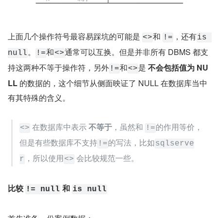
上面几个操作符号最容易踩坑的可能是 
和 
，还有
<>
!=
is 
。
和
通常可以互换。但是并非所有 DBMS 都支
null
!=
<>
持这两种不等于操作符，另外
和
是 
不会包括值为 NU
!=
<>
LL 
的数据的，这个细节从侧面映证了 NULL 在数据库当中
有其特殊的含义。
 在数据库中表示 
不等于
，虽然和 
的作用等价，
<>
!=
但是有些数据库不支持
的写法，比如
!=
sqlserve
，所以使用
 会比较规范一些。
r
<>
比较 
 和 
!= null
is null