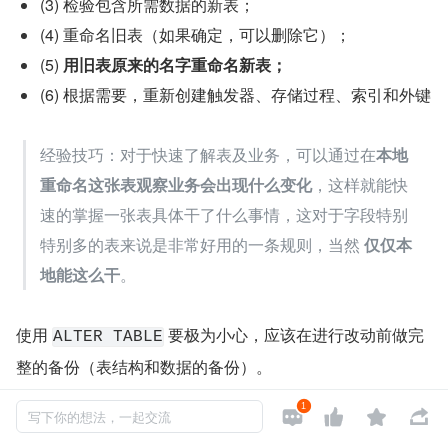
(3) 检验包含所需数据的新表；
(4) 重命名旧表（如果确定，可以删除它）；
(5) 
用旧表原来的名字重命名新表；
(6) 根据需要，重新创建触发器、存储过程、索引和外键
经验技巧：对于快速了解表及业务，可以通过在
本地
重命名这张表观察业务会出现什么变化
，这样就能快
速的掌握一张表具体干了什么事情，这对于字段特别
特别多的表来说是非常好用的一条规则，当然 
仅仅本
地能这么干
。
使用 
 要极为小心，应该在进行改动前做完
ALTER TABLE
整的备份（表结构和数据的备份）。
1




写下你的想法，一起交流
因为数据库表的更改不能撤销，如果增加了不需要的列可能