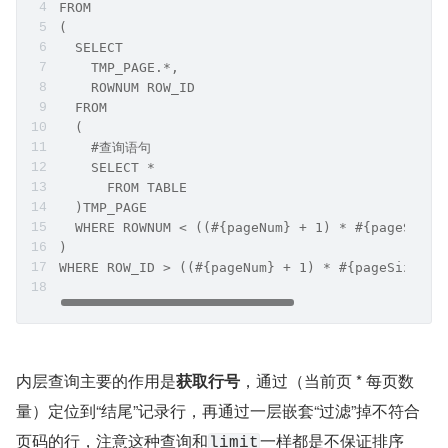
FROM  
(  
  SELECT  
    TMP_PAGE.*,  
    ROWNUM ROW_ID  
  FROM  
  (  
    #查询语句  
    SELECT *  
      FROM TABLE  
  )TMP_PAGE  
  WHERE ROWNUM < ((#{pageNum} + 1) * #{pageSize}
)  
WHERE ROW_ID > ((#{pageNum} + 1) * #{pageSize} -
内层查询主要的作用是
获取行号
，通过（当前页 * 每页数
量）定位到“结尾”记录行，再通过一层嵌套“过滤”掉不符合
页码的行，注意这种查询和
一样都是不保证排序
limit