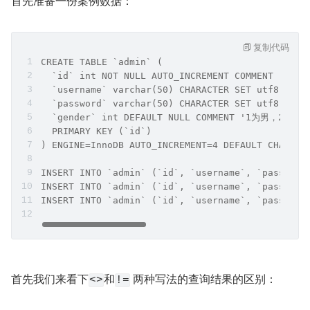
首先准备一份案例数据：
复制代码
CREATE TABLE `admin` (
  `id` int NOT NULL AUTO_INCREMENT COMMENT '主
  `username` varchar(50) CHARACTER SET utf8 COL
  `password` varchar(50) CHARACTER SET utf8 COL
  `gender` int DEFAULT NULL COMMENT '1为男，2为女'
  PRIMARY KEY (`id`)
) ENGINE=InnoDB AUTO_INCREMENT=4 DEFAULT CHARSET
INSERT INTO `admin` (`id`, `username`, `passwor
INSERT INTO `admin` (`id`, `username`, `passwor
INSERT INTO `admin` (`id`, `username`, `passwor
首先我们来看下
和
 两种写法的查询结果的区别：
<>
!=