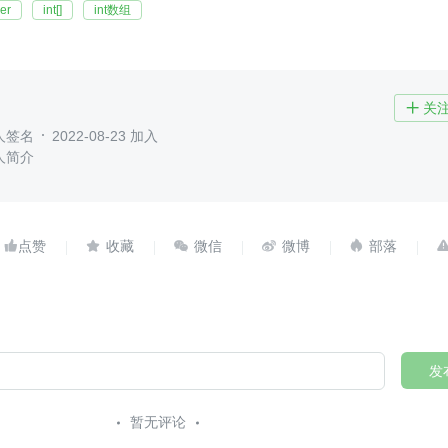
ger
int[]
int数组
关

人签名
2022-08-23 加入
人简介





发
暂无评论