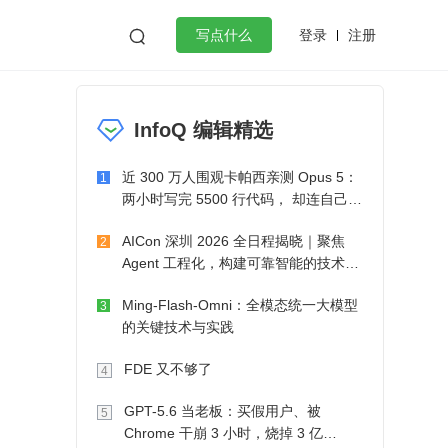
登录
注册

写点什么
》
效工作
数据库
Python
音视频
InfoQ 编辑精选
golang
微服务架构
flutter
近 300 万人围观卡帕西亲测 Opus 5：
1
两小时写完 5500 行代码， 却连自己写
的游戏都玩不了
AICon 深圳 2026 全日程揭晓｜聚焦
2
Agent 工程化，构建可靠智能的技术路
径
Ming-Flash-Omni：全模态统一大模型
3
的关键技术与实践
FDE 又不够了
4
GPT-5.6 当老板：买假用户、被
5
Chrome 干崩 3 小时，烧掉 3 亿