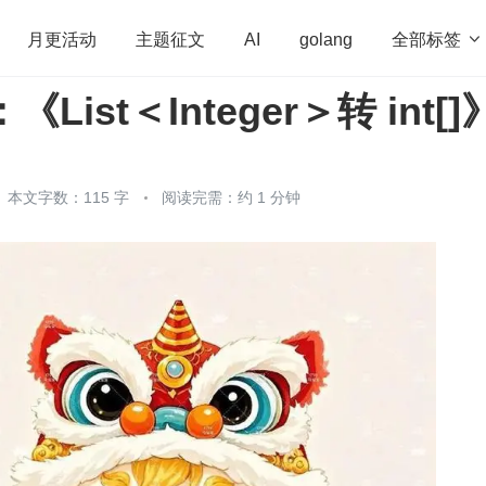
全部标签

月更活动
主题征文
AI
golang
《List＜Integer＞转 int[]
penHarmony
算法
学习方法
Web3.0
高
程序员
运维
深度思考
低代码
redis
本文字数：115 字
阅读完需：约 1 分钟