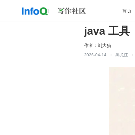
首页
java 工具：
移动开发
Java
开源
架构
O
前端
AI
大数据
团队管理
作者：
刘大猫
查看更多
2026-04-14
黑龙江
