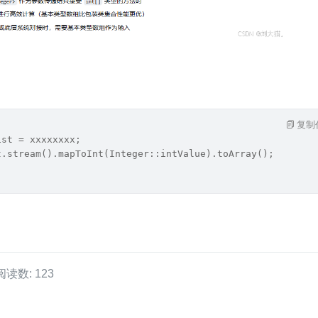
复制
ist = xxxxxxxx;
t.stream().mapToInt(Integer::intValue).toArray();
阅读数: 123