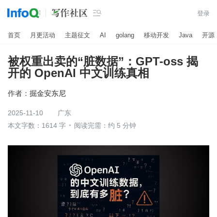

登录
首页
月更活动
主题征文
AI
golang
移动开发
Java
开源
被权重出卖的“脏数据”：GPT-oss 揭
开的 OpenAI 中文训练真相
作者：
掘金安东尼
2025-11-10
广东
本文字数：1614 字
阅读完需：约 5 分钟