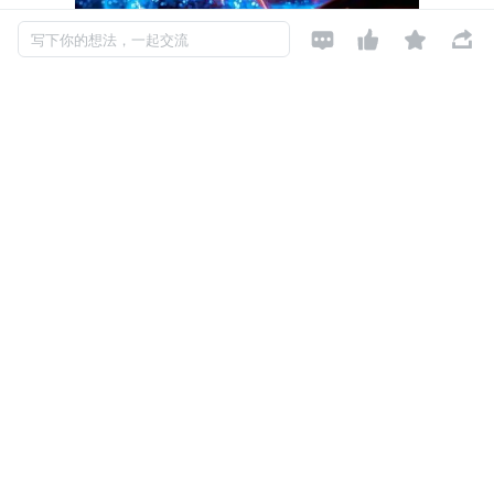




写下你的想法，一起交流
360 的技术突破与全栈开源，可以为消费电子领域的 AI 探
索带来非常有益的借鉴。
下一个就是重点行业、垂直领域。
金融、政务、医疗、法律
等数字化基础较好的行业，积极拥抱 AI，又希望在本地化
运行专业级 AI，避免敏感数据上传云端，这就需要专有模
型+后训练，最强端侧 14B/7B 推理模型可以大幅降低端侧
专有模型的训练、推理等硬件门槛，加速行业智能化探索。
更进一步，传统行业壁垒也将被端侧普惠 AI 撕开。
比如智
慧城市治理，通过部署端侧 AI 的边缘智能计算，可以极大
减少智能化的建设和升级运维成本；农业智能化，搭载 14
B 模型的农业无人机，路线自动避障、精准识别地面等能