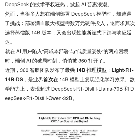
DeepSeek 的技术平权狂热，掀起 AI 普惠浪潮。
然而，当很多人想在端侧部署 DeepSeek 模型时，却遭遇
了挑战：部署满血版大模型需数万元硬件投入，退而求其次
选择蒸馏版 14B 版本，又会出现性能断崖式下跌与响应延
迟。
就在 AI 用户陷入“高成本部署”与“低质量妥协”的两难困境
时，端侧 AI 的破局时刻，悄悄被 360 打开了。
近期，360 智脑团队发布了
最强 14B 推理模型
：
Light-R1-
14B-DS
，是业界
首次
在 14B 模型上复现强化学习效果。数
学能力上，表现超过 DeepSeek-R1-Distill-Llama-70B 和 D
eepSeek-R1-Distill-Qwen-32B。