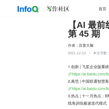
首页
【AI 最前
移动开发
Java
开源
架构
O
第 45 期
前端
AI
大数据
团队管理
查看更多

作者：
百度大脑
2021-12-22
本文字数：
1.创新 | 飞桨企业版
https://ai.baidu.com/
2.典范 | 中国联通智
https://ai.baidu.com/
3.热点 | 十一月热点：
线免训练极速迭代模式