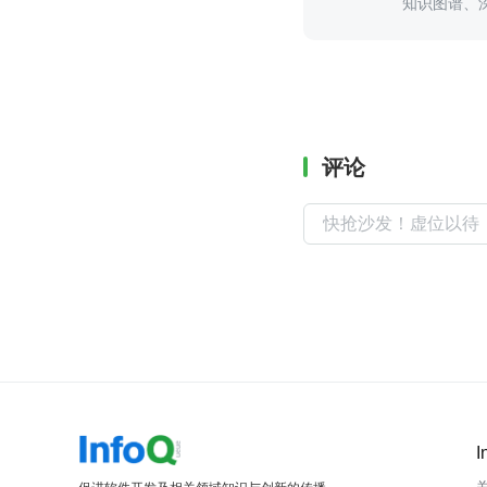
知识图谱、深
ai.baidu
评论
I