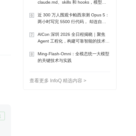
claude.md、skills 和 hooks，模型自
己会想办法
近 300 万人围观卡帕西亲测 Opus 5：
6
两小时写完 5500 行代码， 却连自己
写的游戏都玩不了
AICon 深圳 2026 全日程揭晓｜聚焦
7
Agent 工程化，构建可靠智能的技术路
径
Ming-Flash-Omni：全模态统一大模型
8
的关键技术与实践
查看更多 InfoQ 精选内容 >
注
、