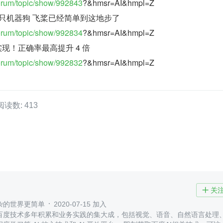
forum/topic/show/992843
?&hmsr=AI&hmpl=Z
调教"一只机器狗 飞桨已经简单到这地步了
forum/topic/show/992834
?&hmsr=AI&hmpl=Z
现！正确率最高提升 4 倍
forum/topic/show/992832
?&hmsr=AI&hmpl=Z
阅读数: 413
关

杂的世界更简单
2020-07-15 加入
百度技术多年积累和业务实践的集大成，包括视觉、语音、自然语言处理