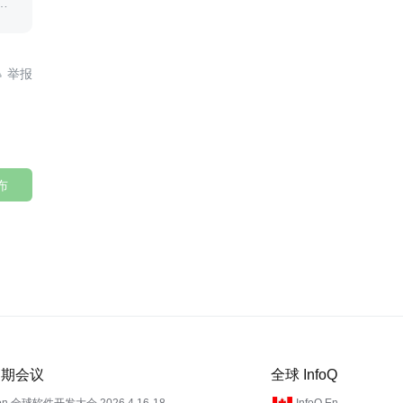
问

布
 近期会议
全球 InfoQ