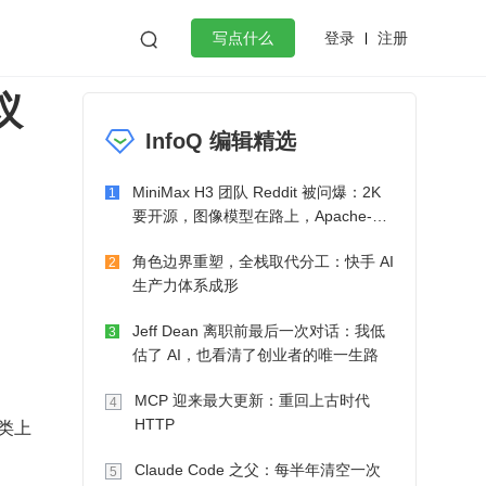
登录
注册

写点什么
议
效工作
数据库
Python
音视频
InfoQ 编辑精选
golang
微服务架构
flutter
MiniMax H3 团队 Reddit 被问爆：2K
1
要开源，图像模型在路上，Apache-2.0
也在考虑了
角色边界重塑，全栈取代分工：快手 AI
2
生产力体系成形
Jeff Dean 离职前最后一次对话：我低
3
估了 AI，也看清了创业者的唯一生路
MCP 迎来最大更新：重回上古时代
4
分类上
HTTP
Claude Code 之父：每半年清空一次
5