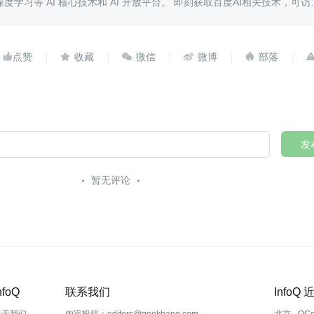
度学习等 AI 核心技术和 AI 开放平台。 即刻获取百度AI相关技术，可访
.com了解更多！





发
暂无评论
nfoQ
联系我们
InfoQ