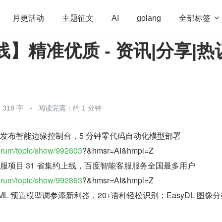
全部标签

月更活动
主题征文
AI
golang
线】精准优质 - 资讯|分享|热
penHarmony
算法
学习方法
Web3.0
高
程序员
运维
深度思考
低代码
redis
318 字
阅读完需：约 1 分钟
重磅发布智能边缘控制台，5 分钟零代码自动化模型部署
forum/topic/show/992803
?&hmsr=AI&hmpl=Z
慧客服项目 31 省集约上线，百度智能客服服务全国最多用户
forum/topic/show/992863
?&hmsr=AI&hmpl=Z
BML 预置模型调参添新利器，20+语种轻松识别；EasyDL 图像