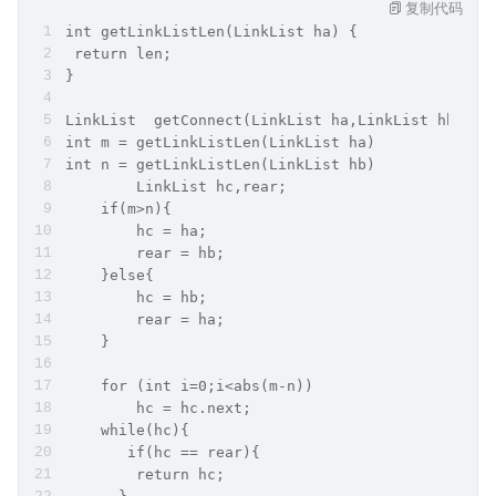
复制代码
int getLinkListLen(LinkList ha) {
 return len;
}
LinkList  getConnect(LinkList ha,LinkList hb){
int m = getLinkListLen(LinkList ha)
int n = getLinkListLen(LinkList hb)
	LinkList hc,rear;
    if(m>n){
        hc = ha;
        rear = hb;
    }else{
        hc = hb;
        rear = ha;
    }
    for (int i=0;i<abs(m-n))
        hc = hc.next;
    while(hc){
       if(hc == rear){
        return hc;