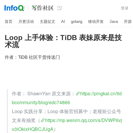

登录
首页
月更活动
主题征文
AI
golang
移动开发
Java
开源
Loop 上手体验：TiDB 表妹原来是技
术流
作者：
TiDB 社区干货传送门
作者： ShawnYan 原文来源：
https://pingkai.cn/tid
bcommunity/blog/edc74866
Loop 实践分享；Loop 体验官招募中；老规矩公众号
文末有抽奖（
https://mp.weixin.qq.com/s/DVWP6vj
v3iOkixHQBCJUgA
）