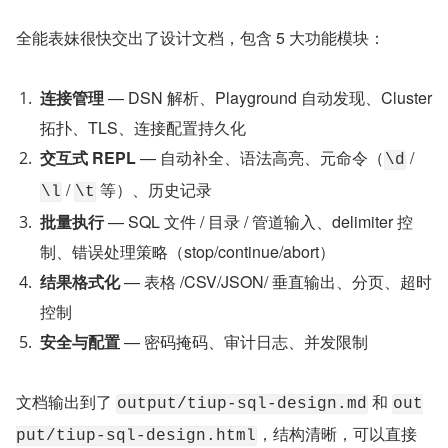
全能表妹很快交出了设计文档，包含 5 大功能模块：
连接管理
 — DSN 解析、Playground 自动发现、Cluster 
拓扑、TLS、连接配置持久化
交互式 REPL
 — 自动补全、语法高亮、元命令（
 / 
\d
 / 
 等）、历史记录
\l
\t
批量执行
 — SQL 文件 / 目录 / 管道输入、delimiter 控
制、错误处理策略（stop/continue/abort）
结果格式化
 — 表格 /CSV/JSON/ 垂直输出、分页、超时
控制
安全与配置
 — 密码掩码、审计日志、并发限制
文档输出到了 
 和 
output/tiup-sql-design.md
out
，结构清晰，可以直接
put/tiup-sql-design.html