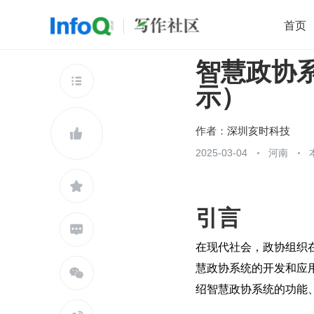
首页
智慧政协系统
移动开发
Java
开源
架构
O

示）
前端
AI
大数据
团队管理
查看更多

作者：
深圳亥时科技

2025-03-04
河南

引言

在现代社会，政协组织
慧政协系统的开发和应

绍智慧政协系统的功能