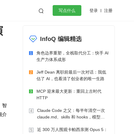
登录
注册

写点什么
演
效工作
数据库
Python
音视频
InfoQ 编辑精选
golang
微服务架构
flutter
角色边界重塑，全栈取代分工：快手 AI
1
生产力体系成形
Jeff Dean 离职前最后一次对话：我低
2
估了 AI，也看清了创业者的唯一生路
MCP 迎来最大更新：重回上古时代
3
HTTP
。智
Claude Code 之父：每半年清空一次
4
细介
claude.md、skills 和 hooks，模型自
己会想办法
近 300 万人围观卡帕西亲测 Opus 5：
5