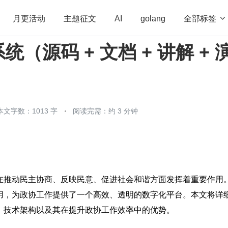
全部标签

月更活动
主题征文
AI
golang
（源码 + 文档 + 讲解 + 
penHarmony
算法
学习方法
Web3.0
高
程序员
运维
深度思考
低代码
redis
本文字数：1013 字
阅读完需：约 3 分钟
在推动民主协商、反映民意、促进社会和谐方面发挥着重要作用
用，为政协工作提供了一个高效、透明的数字化平台。本文将详
、技术架构以及其在提升政协工作效率中的优势。