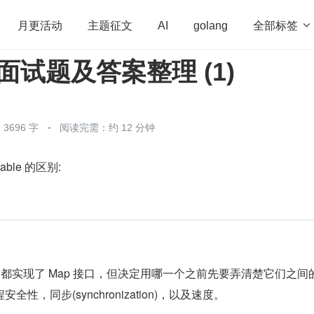
全部标签

月更活动
主题征文
AI
golang
级面试题及答案整理 (1)
penHarmony
算法
学习方法
Web3.0
高
程序员
运维
深度思考
低代码
redis
3696 字
阅读完需：约 12 分钟
table 的区别:
htable 都实现了 Map 接口，但决定用哪一个之前先要弄清楚它们之间
性，同步(synchronization)，以及速度。