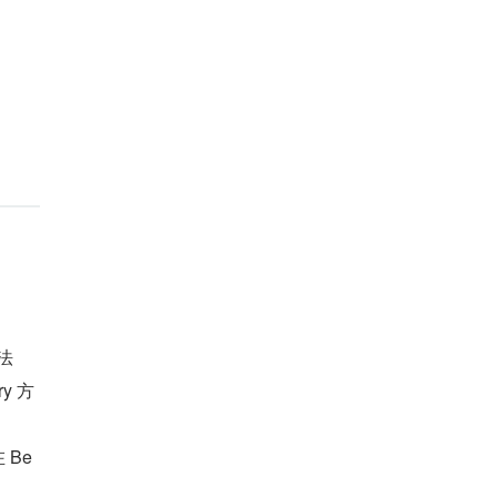
方法
ry 方
在 Be