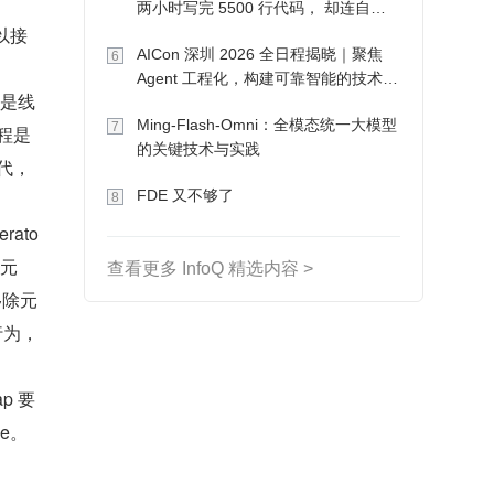
两小时写完 5500 行代码， 却连自己
可以接
写的游戏都玩不了
AICon 深圳 2026 全日程揭晓｜聚焦
6
Agent 工程化，构建可靠智能的技术路
e 是线
径
Ming-Flash-Omni：全模态统一大模型
7
程是
的关键技术与实践
替代，
FDE 又不够了
8
rato
除元
查看更多 InfoQ 精选内容 >
法移除元
的行为，
p 要
e。