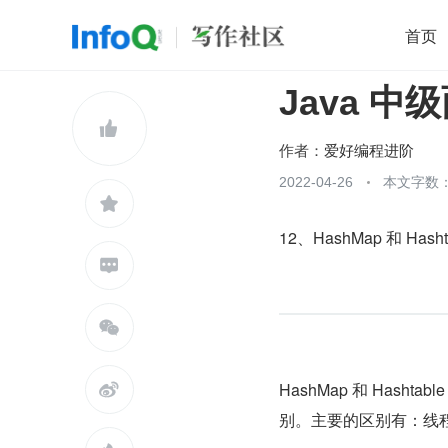
首页
Java 中
移动开发
Java
开源
架构
O

前端
AI
大数据
团队管理
作者：
爱好编程进阶
查看更多
2022-04-26
本文字数：


12、HashMap 和 Hash


HashMap 和 Has

别。主要的区别有：线程安全