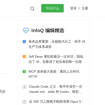
登录
注册

写点什么
效工作
数据库
Python
音视频
InfoQ 编辑精选
golang
微服务架构
flutter
角色边界重塑，全栈取代分工：快手 AI
1
生产力体系成形
Jeff Dean 离职前最后一次对话：我低
2
估了 AI，也看清了创业者的唯一生路
MCP 迎来最大更新：重回上古时代
3
HTTP
Claude Code 之父：每半年清空一次
4
的分
claude.md、skills 和 hooks，模型自
己会想办法
近 300 万人围观卡帕西亲测 Opus 5：
5