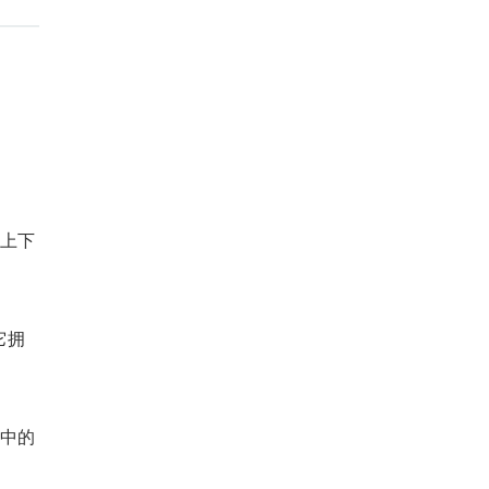
；
、上下
后它拥
统中的