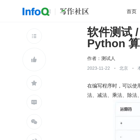
首页
软件测试 /
移动开发
Java
开源
架构
O

Python
前端
AI
大数据
团队管理
查看更多

作者：
测试人

2023-11-22
北京

在编写程序时，可以使用
法、减法、乘法、除法

