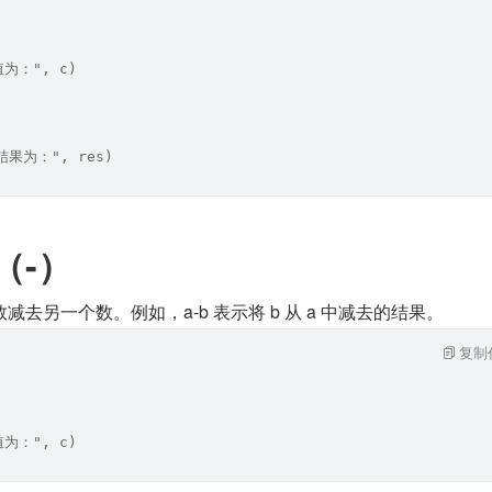
值为：", c)
结果为：", res)
（-）
去另一个数。例如，a-b 表示将 b 从 a 中减去的结果。
复制
值为：", c)