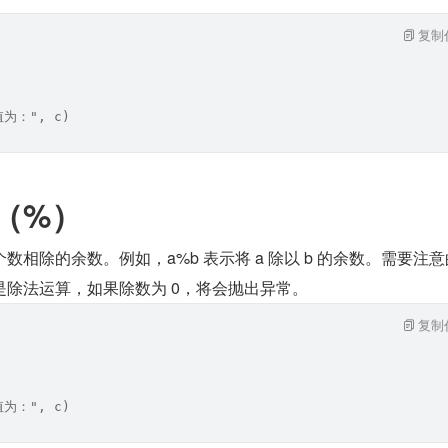
复制
值为：", c)
（%）
相除的余数。例如，a%b 表示将 a 除以 b 的余数。需要注意
是除法运算，如果除数为 0，将会抛出异常。
复制
值为：", c)