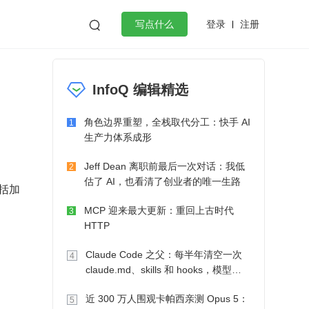
登录
注册

写点什么
效工作
数据库
Python
音视频
InfoQ 编辑精选
golang
微服务架构
flutter
角色边界重塑，全栈取代分工：快手 AI
1
生产力体系成形
Jeff Dean 离职前最后一次对话：我低
2
估了 AI，也看清了创业者的唯一生路
括加
MCP 迎来最大更新：重回上古时代
3
HTTP
Claude Code 之父：每半年清空一次
4
claude.md、skills 和 hooks，模型自
己会想办法
近 300 万人围观卡帕西亲测 Opus 5：
5