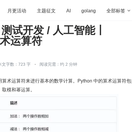
全部标签

月更活动
主题征文
AI
golang
 测试开发 / 人工智能丨
penHarmony
算法
学习方法
Web3.0
高
 算术运算符
程序员
运维
深度思考
低代码
redis
本文字数：723 字
阅读完需：约 2 分钟
算术运算符来进行基本的数学计算。Python 中的算术运算符包
、取模和幂运算。