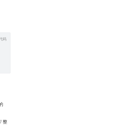
代码
的
 整