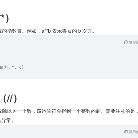
*）
指数幂。例如，a**b 表示将 a 的 b 次方。
复制
的值为：", c)
//）
数除以另一个数，该运算符会得到一个整数的商。需要注意的是
出异常。
复制