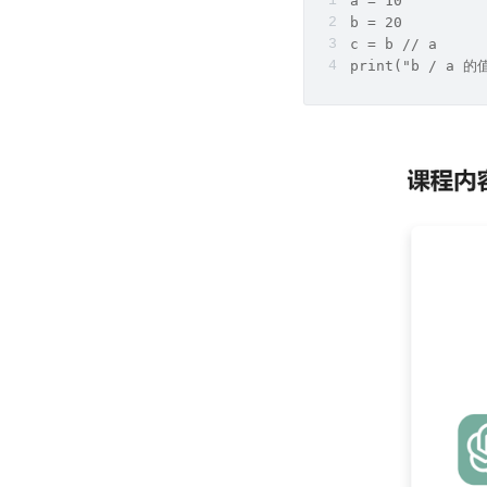
a = 10
b = 20
c = b // a
print("b / a 的