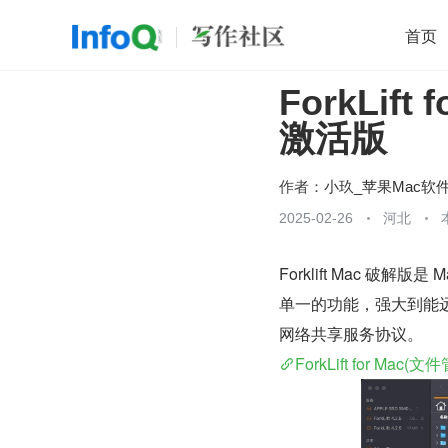
首页
ForkLift
移动开发
Java
开源
架构
O
激活版
前端
AI
大数据
团队管理
查看更多

作者：
小玖_苹果Mac软
2025-02-26
河北
Forklift Mac 破
单一的功能，强大到能远程连接
网络共享服务协议。
ForkLift for Ma