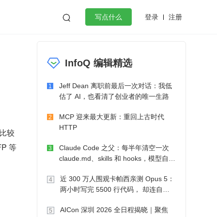
登录
注册

写点什么
效工作
数据库
Python
音视频
InfoQ 编辑精选
golang
微服务架构
flutter
Jeff Dean 离职前最后一次对话：我低
1
估了 AI，也看清了创业者的唯一生路
MCP 迎来最大更新：重回上古时代
2
HTTP
理比较
P 等
Claude Code 之父：每半年清空一次
3
claude.md、skills 和 hooks，模型自己
会想办法
近 300 万人围观卡帕西亲测 Opus 5：
4
两小时写完 5500 行代码， 却连自己
写的游戏都玩不了
AICon 深圳 2026 全日程揭晓｜聚焦
5