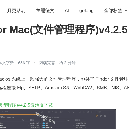
全部标签

月更活动
主题征文
AI
golang
 for Mac(文件管理程序)v4.2.5
penHarmony
算法
学习方法
Web3.0
高
程序员
运维
深度思考
低代码
redis
件
本文字数：636 字
阅读完需：约 2 分钟
解版是 Mac os 系统上一款强大的文件管理程序，弥补了 Finder 文件管
 Ftp、SFTP、Amazon S3、WebDAV、SMB、NIS、AF
c(文件管理程序)v4.2.5激活版下载