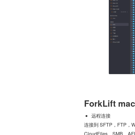
ForkLift 
远程连接
连接到 SFTP，FTP，WebD
CloudFiles，SM