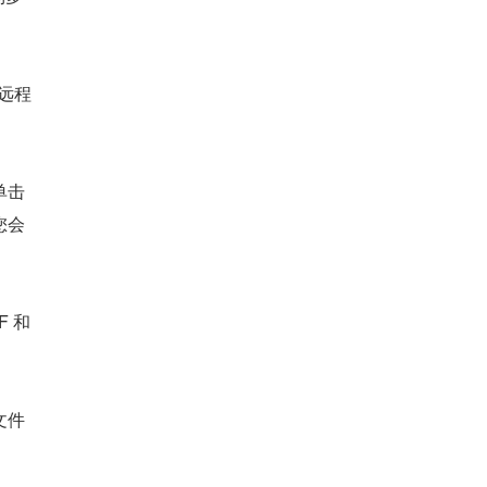
到远程
单击
您会
 和
文件