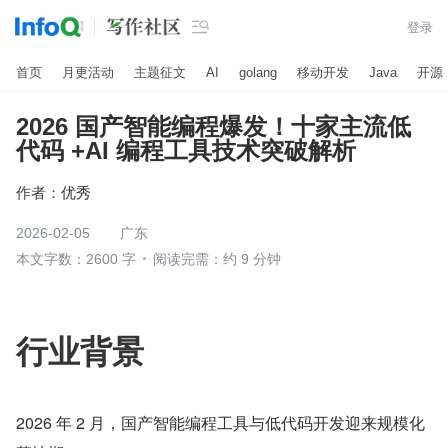

登录
首页
月更活动
主题征文
AI
golang
移动开发
Java
开源
2026 国产智能编程爆发！十家主流低
代码 +AI 编程工具技术突破解析
作者：
优秀
2026-02-05
广东
本文字数：2600 字
阅读完需：约 9 分钟
行业背景
2026 年 2 月，国产智能编程工具与低代码开发迎来规模化