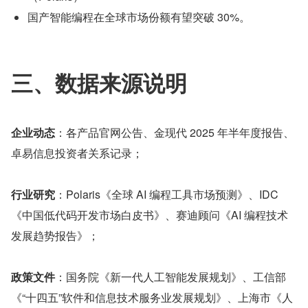
国产智能编程在全球市场份额有望突破 30%。
三、数据来源说明
企业动态
：各产品官网公告、金现代 2025 年半年度报告、
卓易信息投资者关系记录；
行业研究
：Polaris《全球 AI 编程工具市场预测》、IDC
《中国低代码开发市场白皮书》、赛迪顾问《AI 编程技术
发展趋势报告》；
政策文件
：国务院《新一代人工智能发展规划》、工信部
《“十四五”软件和信息技术服务业发展规划》、上海市《人