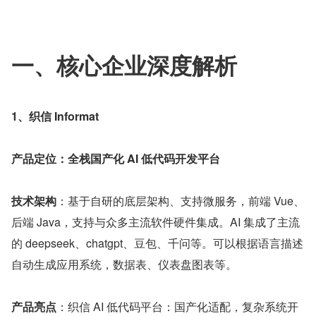
一、核心企业深度解析
1、织信 Informat
产品定位：全栈国产化 AI 低代码开发平台
技术架构
：基于自研的底层架构、支持微服务，前端 Vue、
后端 Java，支持与众多主流软件硬件集成。AI 集成了主流
的 deepseek、chatgpt、豆包、千问等。可以根据语言描述
自动生成应用系统，数据表、仪表盘图表等。
产品亮点
：织信 AI 低代码平台：国产化适配，复杂系统开