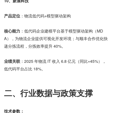
10、新晨科技
产品定位
：物流低代码+模型驱动架构
核心能力
：低代码企业建模平台基于模型驱动架构（MD
A），为物流企业提供可视化开发环境；与顺丰合作优化快
递分拣流程，分拣效率提升 40%。
业绩关联
：2025 年物流 IT 收入 6.8 亿元（同比+45%），
低代码平台占比 18%。
二、行业数据与政策支撑
技术参数：