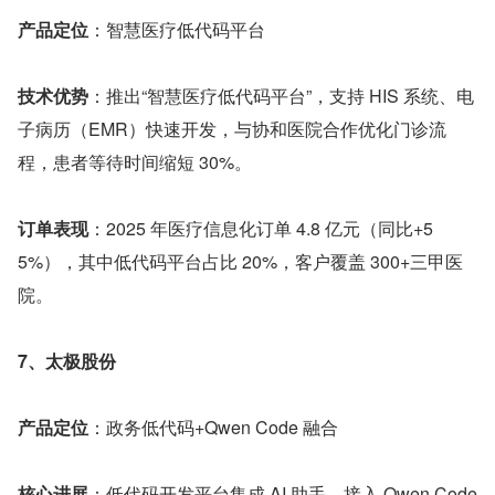
产品定位
：智慧医疗低代码平台
技术优势
：推出“智慧医疗低代码平台”，支持 HIS 系统、电
子病历（EMR）快速开发，与协和医院合作优化门诊流
程，患者等待时间缩短 30%。
订单表现
：2025 年医疗信息化订单 4.8 亿元（同比+5
5%），其中低代码平台占比 20%，客户覆盖 300+三甲医
院。
7、太极股份
产品定位
：政务低代码+Qwen Code 融合
核心进展
：低代码开发平台集成 AI 助手，接入 Qwen Code 