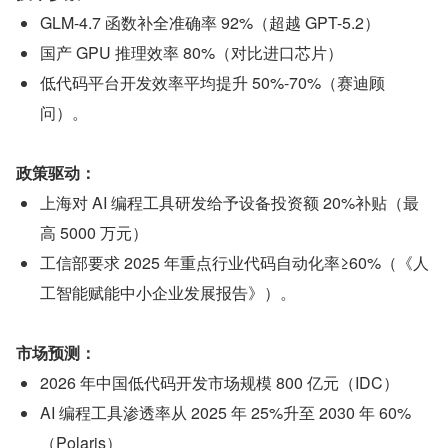
GLM-4.7 函数补全准确率 92%（超越 GPT-5.2）
国产 GPU 推理效率 80%（对比进口芯片）
低代码平台开发效率平均提升 50%-70%（赛迪顾
问）。
政策驱动：
上海对 AI 编程工具研发给予设备投资额 20%补贴（最
高 5000 万元）
工信部要求 2025 年重点行业代码自动化率≥60%（《人
工智能赋能中小企业发展报告》）。
市场预测：
2026 年中国低代码开发市场规模 800 亿元（IDC）
AI 编程工具渗透率从 2025 年 25%升至 2030 年 60%
（Polaris）