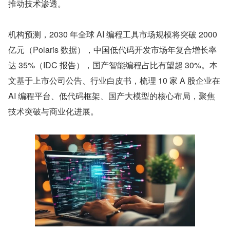
推动技术渗透。
机构预测，2030 年全球 AI 编程工具市场规模将突破 2000 
亿元（Polaris 数据），中国低代码开发市场年复合增长率
达 35%（IDC 报告），国产智能编程占比有望超 30%。本
文基于上市公司公告、行业白皮书，梳理 10 家 A 股企业在 
AI 编程平台、低代码框架、国产大模型的核心布局，聚焦
技术突破与商业化进展。