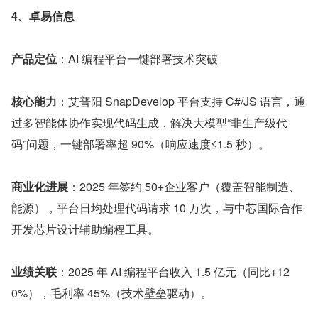
4、卓易信息
产品定位
：AI 编程平台一键部署技术突破
核心能力
：艾普阳 SnapDevelop 平台支持 C#/JS 语言，通
过多智能体协作实现代码生成，解决大模型“非生产级代
码”问题，一键部署率超 90%（响应速度≤1.5 秒）。
商业化进展
：2025 年签约 50+企业客户（覆盖智能制造、
能源），平台日均处理代码请求 10 万次，与中芯国际合作
开发芯片设计辅助编程工具。
业绩关联
：2025 年 AI 编程平台收入 1.5 亿元（同比+12
0%），毛利率 45%（技术壁垒驱动）。