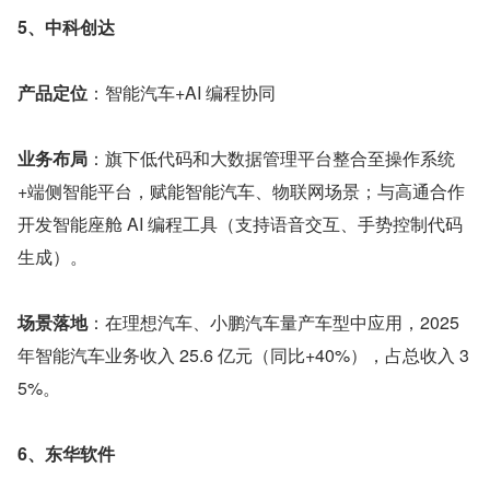
5、中科创达
产品定位
：智能汽车+AI 编程协同
业务布局
：旗下低代码和大数据管理平台整合至操作系统
+端侧智能平台，赋能智能汽车、物联网场景；与高通合作
开发智能座舱 AI 编程工具（支持语音交互、手势控制代码
生成）。
场景落地
：在理想汽车、小鹏汽车量产车型中应用，2025 
年智能汽车业务收入 25.6 亿元（同比+40%），占总收入 3
5%。
6、东华软件