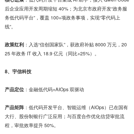
后企业应用开发周期缩短 40%；为北京市政府开发“政务服
务低代码平台”，覆盖 100+项政务事项，实现“零代码上
线”。
政策红利
：入选“信创国家队”，获政府补贴 8000 万元，20
25 年政务 IT 收入 18.9 亿元（同比+25%）。
8、宇信科技
产品定位
：金融低代码+AIOps 双驱动
产品矩阵
：低代码开发平台、智能运维（AIOps）已在国有
大行、股份制银行广泛应用；与百度合作优化信贷审批流
程，审批效率提升 50%。