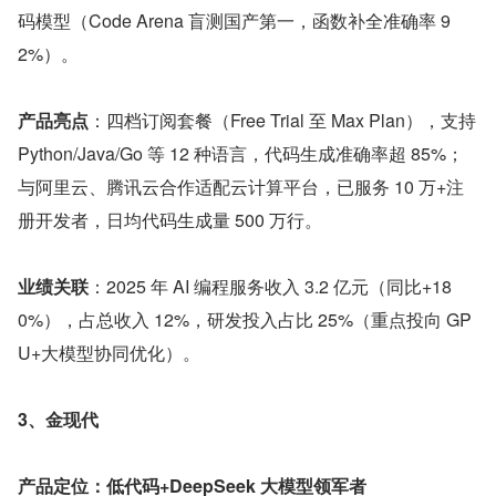
码模型（Code Arena 盲测国产第一，函数补全准确率 9
2%）。
产品亮点
：四档订阅套餐（Free Trial 至 Max Plan），支持 
Python/Java/Go 等 12 种语言，代码生成准确率超 85%；
与阿里云、腾讯云合作适配云计算平台，已服务 10 万+注
册开发者，日均代码生成量 500 万行。
业绩关联
：2025 年 AI 编程服务收入 3.2 亿元（同比+18
0%），占总收入 12%，研发投入占比 25%（重点投向 GP
U+大模型协同优化）。
3、金现代
产品定位：低代码+DeepSeek 大模型领军者