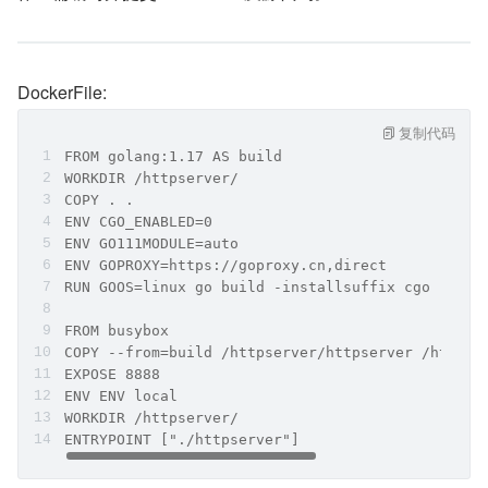
DockerFile:
复制代码
FROM golang:1.17 AS build
WORKDIR /httpserver/
COPY . .
ENV CGO_ENABLED=0
ENV GO111MODULE=auto
ENV GOPROXY=https://goproxy.cn,direct
RUN GOOS=linux go build -installsuffix cgo -o ht
FROM busybox
COPY --from=build /httpserver/httpserver /httpse
EXPOSE 8888
ENV ENV local
WORKDIR /httpserver/
ENTRYPOINT ["./httpserver"]