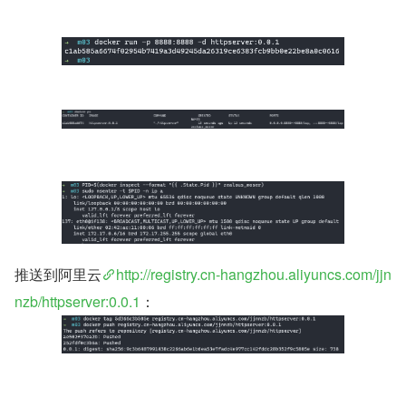
推送到阿里云
http://registry.cn-hangzhou.aliyuncs.com/jjn
nzb/httpserver:0.0.1
：