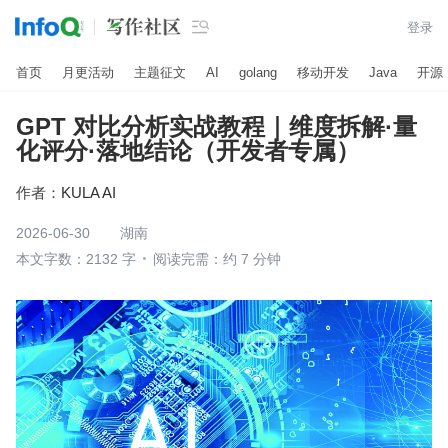

登录
首页
月更活动
主题征文
AI
golang
移动开发
Java
开源
GPT 对比分析实战教程｜维度拆解·量
化评分·落地结论（开发者专属）
作者：
KULA AI
2026-06-30
湖南
本文字数：2132 字
阅读完需：约 7 分钟