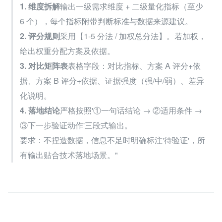
1. 维度拆解
输出一级需求维度 + 二级量化指标（至少 
6 个），每个指标附带判断标准与数据来源建议。
2. 评分规则
采用【1-5 分法 / 加权总分法】。若加权，
给出权重分配方案及依据。
3. 对比矩阵表
表格字段：对比指标、方案 A 评分+依
据、方案 B 评分+依据、证据强度（强/中/弱）、差异
化说明。
4. 落地结论
严格按照'①一句话结论 → ②适用条件 → 
③下一步验证动作'三段式输出。
要求：不捏造数据，信息不足时明确标注'待验证'，所
有输出贴合技术落地场景。"