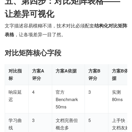
五、第四步：对比矩阵表格——
让差异可视化
文字描述容易模糊不清，技术对比必须配套
结构化对比矩阵
表格
，让各项差异一目了然。
对比矩阵核心字段
对比指
方案A
方案A依据
方案B
方案B依
标
评分
评分
据
响应延
4
官方
3
实测
迟
Benchmark
80ms
50ms
学习曲
3
文档完善但
5
上手快，
线
概念多
文档友好