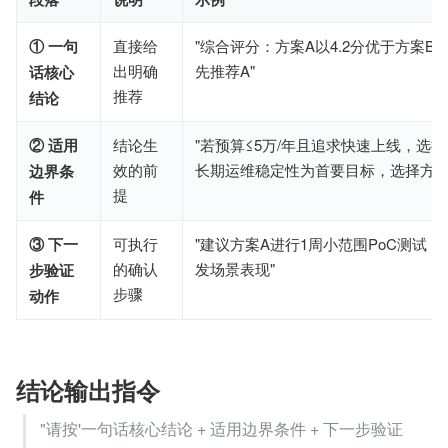
① 一句
直接给
"综合评分：方案A以4.2分优于方案B的
出明确
先推荐A"
话核心
推荐
结论
② 适用
结论生
"若预算≤5万/年且追求快速上线，选
效的前
长期运维稳定性为首要目标，选择方案
边界条
提
件
③ 下一
可执行
"建议方案A进行1周小范围PoC测试
的确认
发场景表现"
步验证
步骤
动作
结论输出指令
"请按'一句话核心结论 + 适用边界条件 + 下一步验证